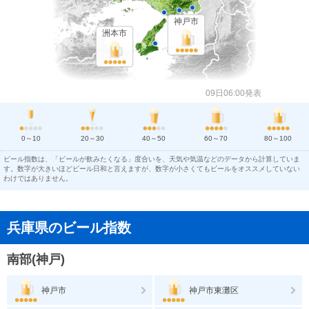
神戸市
洲本市
09日06:00発表
0～10
20～30
40～50
60～70
80～100
ビール指数は、「ビールが飲みたくなる」度合いを、天気や気温などのデータから計算していま
す。数字が大きいほどビール日和と言えますが、数字が小さくてもビールをオススメしていない
わけではありません。
兵庫県のビール指数
南部(神戸)
神戸市
神戸市東灘区