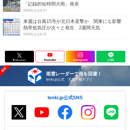
「記録的短時間大雨」発表
08/08(土)18:57
来週は台風15号が北日本直撃か 関東にも影響
熱帯低気圧が次々と発生 2週間天気
08/08(土)18:41
雨雲レーダーで雨を回避！
tenki.jp公式 天気予報アプリ
tenki.jp公式SNS