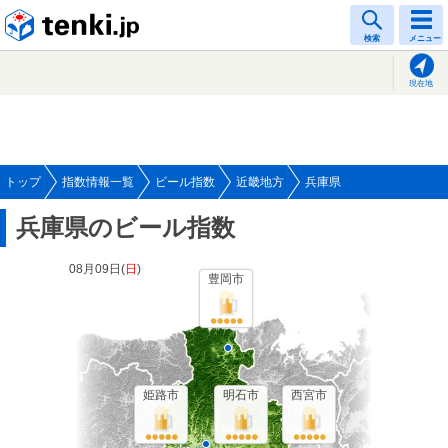
tenki.jp
検索
メニュー
現在地
トップ
指数情報一覧
ビール指数
近畿地方
兵庫県
兵庫県のビール指数
08月09日(
日
)
豊岡市
姫路市
明石市
西宮市