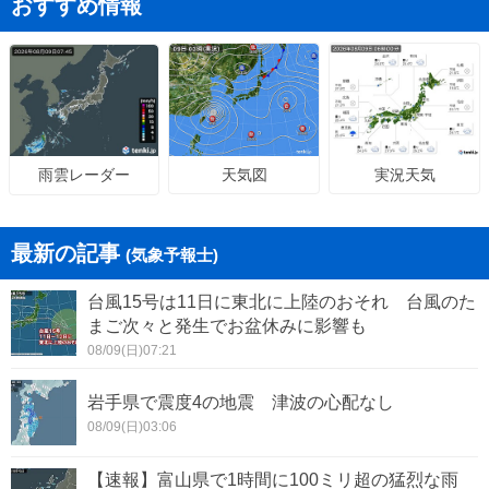
おすすめ情報
天気図
実況天気
雨雲レーダー
最新の記事
(気象予報士)
台風15号は11日に東北に上陸のおそれ 台風のた
まご次々と発生でお盆休みに影響も
08/09(日)07:21
岩手県で震度4の地震 津波の心配なし
08/09(日)03:06
【速報】富山県で1時間に100ミリ超の猛烈な雨