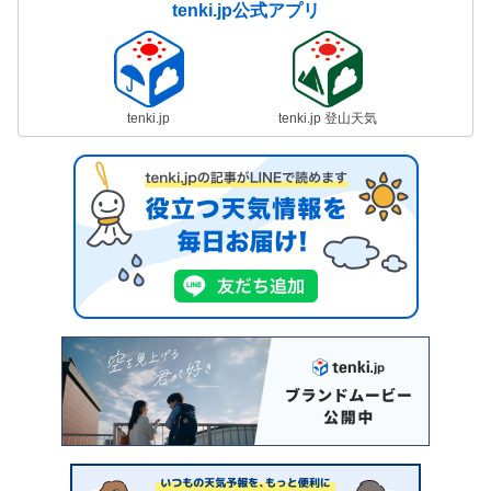
tenki.jp公式アプリ
tenki.jp
tenki.jp 登山天気