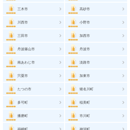
三木市
高砂市
川西市
小野市
三田市
加西市
丹波篠山市
丹波市
南あわじ市
淡路市
宍粟市
加東市
たつの市
猪名川町
多可町
稲美町
播磨町
市川町
福崎町
神河町