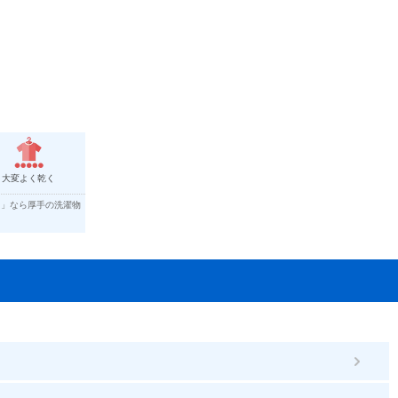
大変よく乾く
く」なら厚手の洗濯物