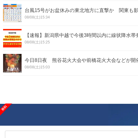
台風15号がお盆休みの東北地方に直撃か 関東も
08/08(土)15:34
【速報】新潟県中越で今後3時間以内に線状降水帯発
08/08(土)15:25
今日8日夜 熊谷花火大会や前橋花火大会などが開
08/08(土)15:03