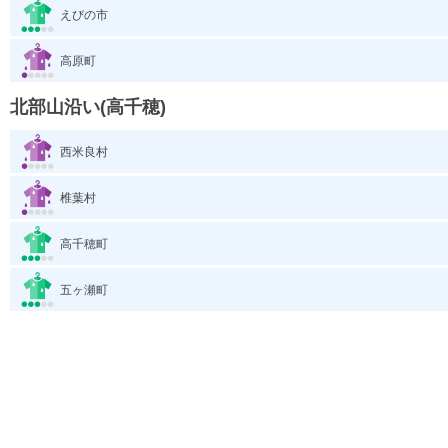
えびの市
高原町
北部山沿い(高千穂)
西米良村
椎葉村
高千穂町
五ヶ瀬町