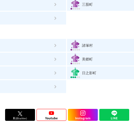
三股町
諸塚村
美郷町
日之影町