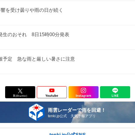
影響を受け曇りや雨の日が続く
生のおそれ 8日15時00分発表
催予定 急な雨と厳しい暑さに注意
雨雲レーダーで雨を回避！
tenki.jp公式 天気予報アプリ
tenki.jp公式SNS