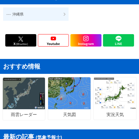
---
沖縄県
おすすめ情報
天気図
実況天気
雨雲レーダー
最新の記事
(気象予報士)