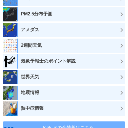
PM2.5分布予測
アメダス
2週間天気
気象予報士のポイント解説
世界天気
地震情報
熱中症情報
tenki.jpの全情報はこちら