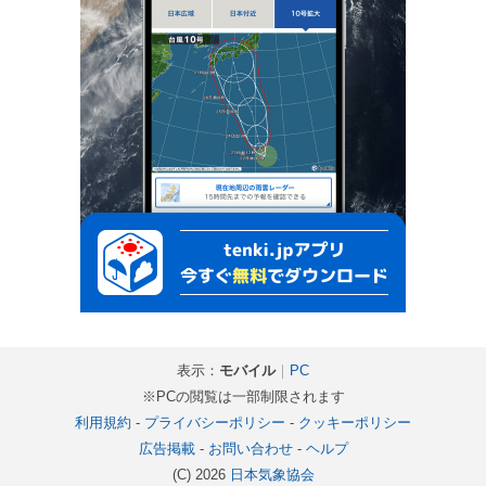
表示：
モバイル
｜
PC
※PCの閲覧は一部制限されます
利用規約
-
プライバシーポリシー
-
クッキーポリシー
広告掲載
-
お問い合わせ
-
ヘルプ
(C) 2026
日本気象協会