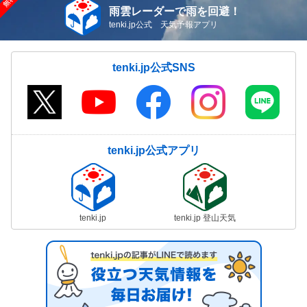
雨雲レーダーで雨を回避！
tenki.jp公式 天気予報アプリ
tenki.jp公式SNS
tenki.jp公式アプリ
tenki.jp
tenki.jp 登山天気