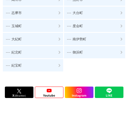
---
---
志摩市
大台町
---
---
玉城町
度会町
---
---
大紀町
南伊勢町
---
---
紀北町
御浜町
---
紀宝町