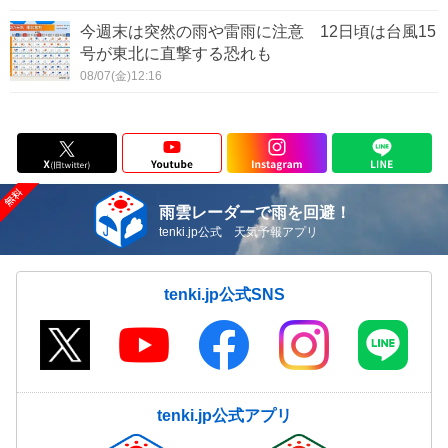
今週末は突然の雨や雷雨に注意 12日頃は台風15
号が東北に直撃する恐れも
08/07(金)12:16
雨雲レーダーで雨を回避！
tenki.jp公式 天気予報アプリ
tenki.jp公式SNS
tenki.jp公式アプリ