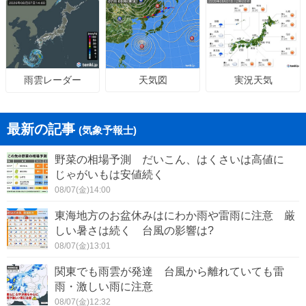
天気図
実況天気
雨雲レーダー
最新の記事
(気象予報士)
野菜の相場予測 だいこん、はくさいは高値に
じゃがいもは安値続く
08/07(金)14:00
東海地方のお盆休みはにわか雨や雷雨に注意 厳
しい暑さは続く 台風の影響は?
08/07(金)13:01
関東でも雨雲が発達 台風から離れていても雷
雨・激しい雨に注意
08/07(金)12:32