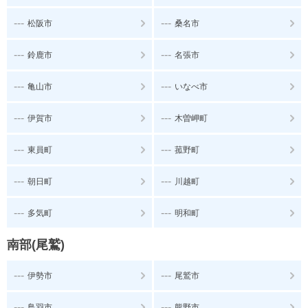
---
---
松阪市
桑名市
---
---
鈴鹿市
名張市
---
---
亀山市
いなべ市
---
---
伊賀市
木曽岬町
---
---
東員町
菰野町
---
---
朝日町
川越町
---
---
多気町
明和町
南部(尾鷲)
---
---
伊勢市
尾鷲市
---
---
鳥羽市
熊野市