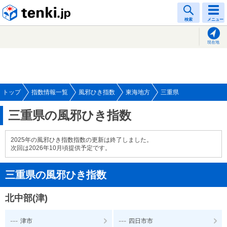
tenki.jp
検索
メニュー
現在地
トップ
指数情報一覧
風邪ひき指数
東海地方
三重県
三重県の風邪ひき指数
2025年の風邪ひき指数指数の更新は終了しました。
次回は2026年10月頃提供予定です。
三重県の風邪ひき指数
北中部(津)
---
---
津市
四日市市