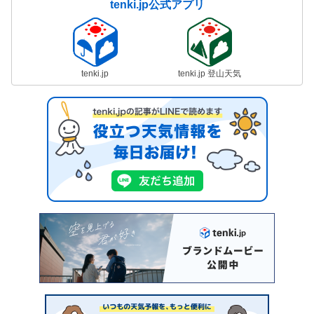
tenki.jp公式アプリ
tenki.jp
tenki.jp 登山天気