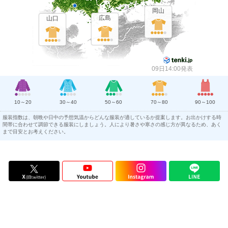
岡山
広島
山口
09日14:00発表
10～20
30～40
50～60
70～80
90～100
服装指数は、朝晩や日中の予想気温からどんな服装が適しているか提案します。お出かけする時
間帯に合わせて調節できる服装にしましょう。人により暑さや寒さの感じ方が異なるため、あく
まで目安とお考えください。