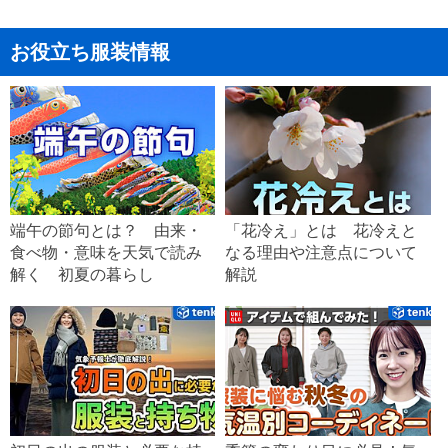
お役立ち服装情報
端午の節句とは？ 由来・
「花冷え」とは 花冷えと
食べ物・意味を天気で読み
なる理由や注意点について
解く 初夏の暮らし
解説