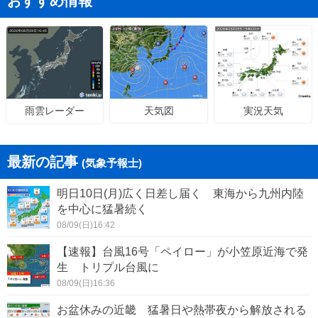
おすすめ情報
天気図
実況天気
雨雲レーダー
最新の記事
(気象予報士)
明日10日(月)広く日差し届く 東海から九州内陸
を中心に猛暑続く
08/09(日)16:42
【速報】台風16号「ペイロー」が小笠原近海で発
生 トリプル台風に
08/09(日)16:36
お盆休みの近畿 猛暑日や熱帯夜から解放される