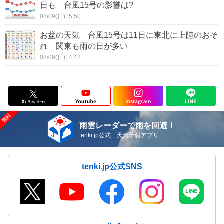
日も 台風15号の影響は?
08/09(日)15:50
お盆の天気 台風15号は11日に東北に上陸のおそ
れ 関東も雨の日が多い
08/09(日)14:42
雨雲レーダーで雨を回避！
tenki.jp公式 天気予報アプリ
tenki.jp公式SNS