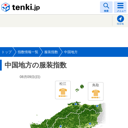
tenki.jp
検索
メニュー
現在地
トップ
指数情報一覧
服装指数
中国地方
中国地方の服装指数
08月09日(
日
)
松江
鳥取