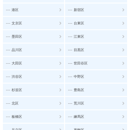
---
---
港区
新宿区
---
---
文京区
台東区
---
---
墨田区
江東区
---
---
品川区
目黒区
---
---
大田区
世田谷区
---
---
渋谷区
中野区
---
---
杉並区
豊島区
---
---
北区
荒川区
---
---
板橋区
練馬区
---
---
足立区
葛飾区