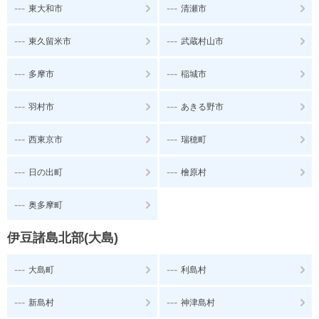
---
---
東大和市
清瀬市
---
---
東久留米市
武蔵村山市
---
---
多摩市
稲城市
---
---
羽村市
あきる野市
---
---
西東京市
瑞穂町
---
---
日の出町
檜原村
---
奥多摩町
伊豆諸島北部(大島)
---
---
大島町
利島村
---
---
新島村
神津島村