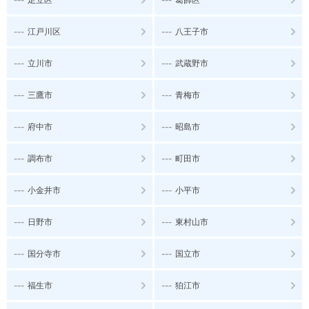
---
---
江戸川区
八王子市
---
---
立川市
武蔵野市
---
---
三鷹市
青梅市
---
---
府中市
昭島市
---
---
調布市
町田市
---
---
小金井市
小平市
---
---
日野市
東村山市
---
---
国分寺市
国立市
---
---
福生市
狛江市