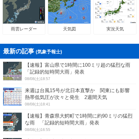
天気図
実況天気
雨雲レーダー
最新の記事
(気象予報士)
【速報】富山県で1時間に100ミリ超の猛烈な雨
「記録的短時間大雨」発表
08/08(土)18:57
来週は台風15号が北日本直撃か 関東にも影響
熱帯低気圧が次々と発生 2週間天気
08/08(土)18:41
【速報】青森県大鰐町で1時間に約90ミリの猛烈
な雨 「記録的短時間大雨」発表
08/08(土)16:55