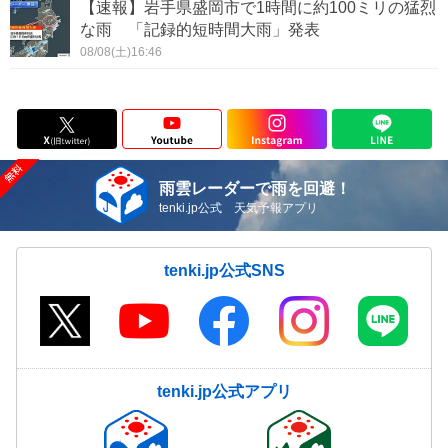
【速報】岩手県盛岡市で1時間に約100ミリの猛烈
な雨 「記録的短時間大雨」発表
08/08(土)16:46
雨雲レーダーで雨を回避！
tenki.jp公式 天気予報アプリ
tenki.jp公式SNS
tenki.jp公式アプリ