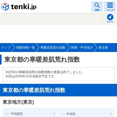
tenki.jp
検索
メニュー
現在地
トップ
指数情報一覧
寒暖差肌荒れ指数
関東・甲信地方
東京都
東京都の寒暖差肌荒れ指数
2025年の寒暖差肌荒れ指数指数の更新は終了しました。
次回は2026年10月頃提供予定です。
東京都の寒暖差肌荒れ指数
東京地方(東京)
---
---
千代田区
中央区