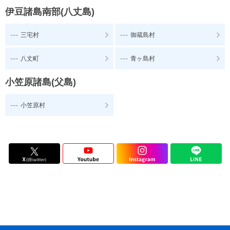
伊豆諸島南部(八丈島)
---
---
三宅村
御蔵島村
---
---
八丈町
青ヶ島村
小笠原諸島(父島)
---
小笠原村