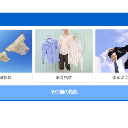
服装指数
体感温
濯指数
その他の指数