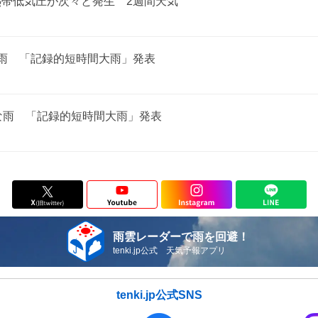
熱帯低気圧が次々と発生 2週間天気
な雨 「記録的短時間大雨」発表
な雨 「記録的短時間大雨」発表
雨雲レーダーで雨を回避！
tenki.jp公式 天気予報アプリ
tenki.jp公式SNS