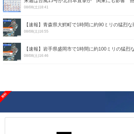
来週は台風15号が北日本直撃か 関東にも影響 
08/08(土)18:41
【速報】青森県大鰐町で1時間に約90ミリの猛烈
08/08(土)16:55
【速報】岩手県盛岡市で1時間に約100ミリの猛烈
08/08(土)16:46