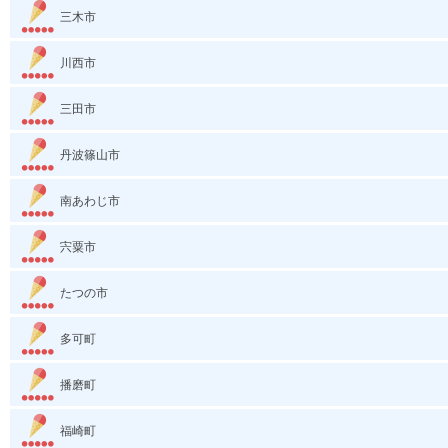
三木市
川西市
三田市
丹波篠山市
南あわじ市
宍粟市
たつの市
多可町
播磨町
福崎町