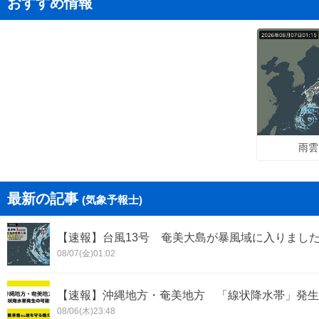
おすすめ情報
雨雲
最新の記事
(気象予報士)
【速報】台風13号 奄美大島が暴風域に入りまし
08/07(金)01:02
【速報】沖縄地方・奄美地方 「線状降水帯」発生
08/06(木)23:48