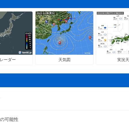
天気図
実況
レーダー
た
の可能性