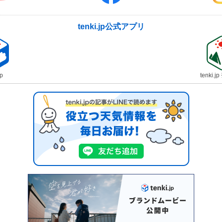
tenki.jp公式アプリ
jp
tenki.