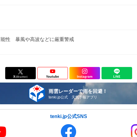
可能性 暴風や高波などに厳重警戒
雨雲レーダーで雨を回避！
tenki.jp公式 天気予報アプリ
tenki.jp公式SNS