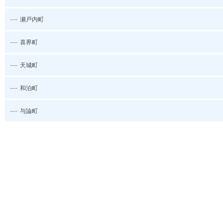
---
瀬戸内町
---
喜界町
---
天城町
---
和泊町
---
与論町