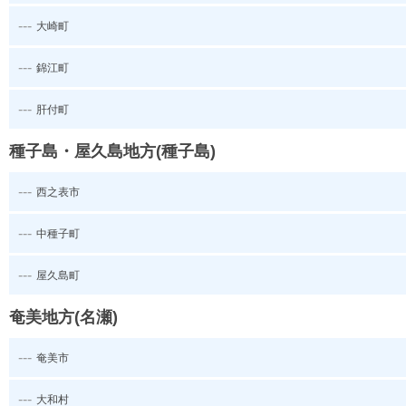
---
大崎町
---
錦江町
---
肝付町
種子島・屋久島地方(種子島)
---
西之表市
---
中種子町
---
屋久島町
奄美地方(名瀬)
---
奄美市
---
大和村