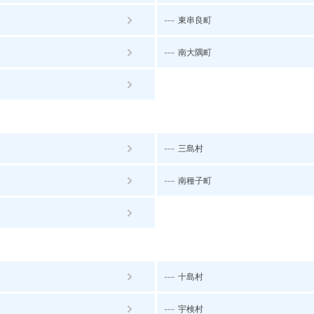
---
東串良町
---
南大隅町
---
三島村
---
南種子町
---
十島村
---
宇検村