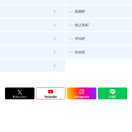
---
龍郷町
---
徳之島町
---
伊仙町
---
知名町