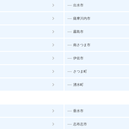
---
出水市
---
薩摩川内市
---
霧島市
---
南さつま市
---
伊佐市
---
さつま町
---
湧水町
---
垂水市
---
志布志市