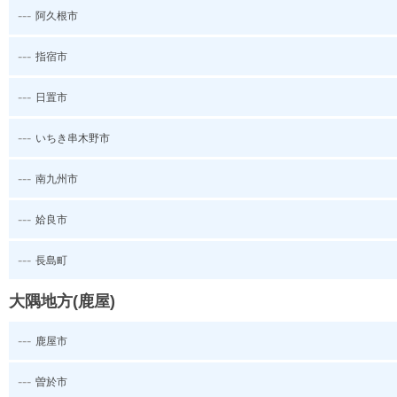
---
阿久根市
---
指宿市
---
日置市
---
いちき串木野市
---
南九州市
---
姶良市
---
長島町
大隅地方(鹿屋)
---
鹿屋市
---
曽於市