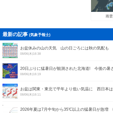
雨雲
最新の記事
(気象予報士)
お盆休みの山の天気 山の日ごろには秋の気配も 
08/06(木)16:38
20日ぶりに猛暑日が観測された北海道! 今後の暑
08/06(木)16:19
お盆は関東・東北で平年より低い気温に 西日本は
08/06(木)16:11
2026年夏は7月中旬から35℃以上の猛暑日が急増