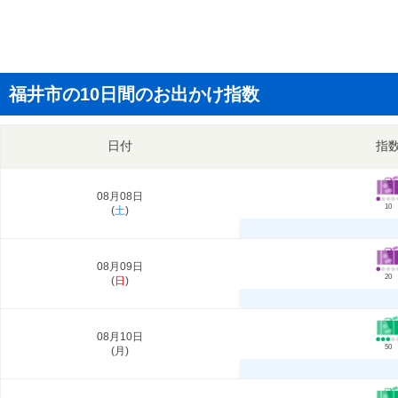
福井市の10日間のお出かけ指数
日付
指
08月08日
10
(
土
)
08月09日
20
(
日
)
08月10日
50
(
月
)