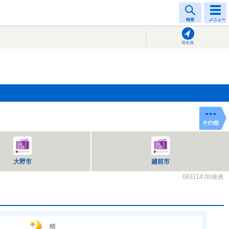
検索
メニュー
現在地
その他
大野市
越前市
06日14:00発表
晴