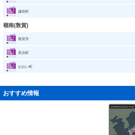
越前町
嶺南(敦賀)
敦賀市
美浜町
おおい町
おすすめ情報