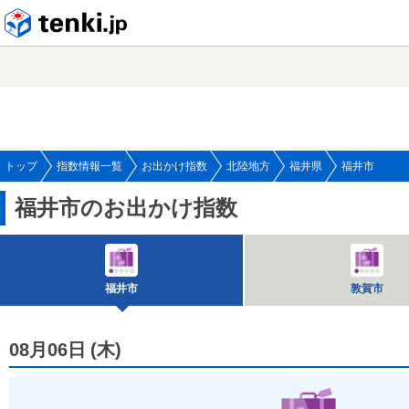
tenki.jp
トップ
指数情報一覧
お出かけ指数
北陸地方
福井県
福井市
福井市のお出かけ指数
福井市
敦賀市
08月06日
(
木
)