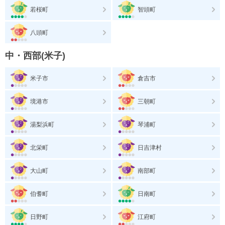
若桜町
智頭町
八頭町
中・西部(米子)
米子市
倉吉市
境港市
三朝町
湯梨浜町
琴浦町
北栄町
日吉津村
大山町
南部町
伯耆町
日南町
日野町
江府町