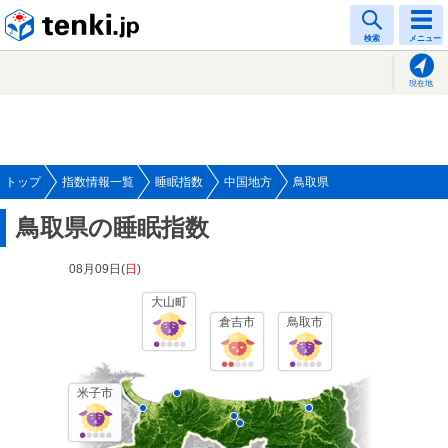
tenki.jp
検索
メニュー
現在地
トップ
指数情報一覧
睡眠指数
中国地方
鳥取県
鳥取県の睡眠指数
08月09日(
日
)
大山町
倉吉市
鳥取市
米子市