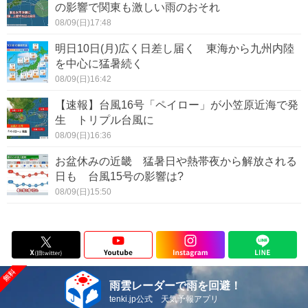
の影響で関東も激しい雨のおそれ
08/09(日)17:48
明日10日(月)広く日差し届く 東海から九州内陸
を中心に猛暑続く
08/09(日)16:42
【速報】台風16号「ペイロー」が小笠原近海で発
生 トリプル台風に
08/09(日)16:36
お盆休みの近畿 猛暑日や熱帯夜から解放される
日も 台風15号の影響は?
08/09(日)15:50
雨雲レーダーで雨を回避！
tenki.jp公式 天気予報アプリ