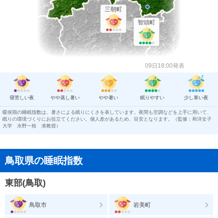
三朝町
智頭町
09日18:00発表
寝苦しい夜
やや蒸し暑い
やや暑い
眠りやすい
少し寒い夜
暖候期の睡眠指数は、暑さによる眠りにくさを表しています。夜間も空調などを上手に用いて、
眠りの環境づくりにお役立てください。個人差があるため、目安となります。（監修：和洋女子
大学 水野一枝 准教授）
鳥取県の睡眠指数
東部(鳥取)
鳥取市
岩美町