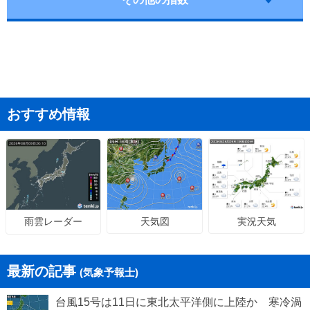
おすすめ情報
天気図
実況天気
雨雲レーダー
最新の記事
(気象予報士)
台風15号は11日に東北太平洋側に上陸か 寒冷渦