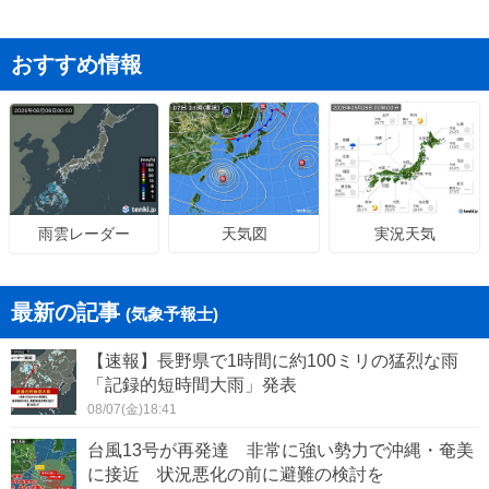
おすすめ情報
天気図
実況天気
雨雲レーダー
最新の記事
(気象予報士)
【速報】長野県で1時間に約100ミリの猛烈な雨
「記録的短時間大雨」発表
08/07(金)18:41
台風13号が再発達 非常に強い勢力で沖縄・奄美
に接近 状況悪化の前に避難の検討を