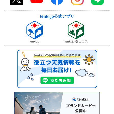
tenki.jp公式アプリ
tenki.jp
tenki.jp 登山天気