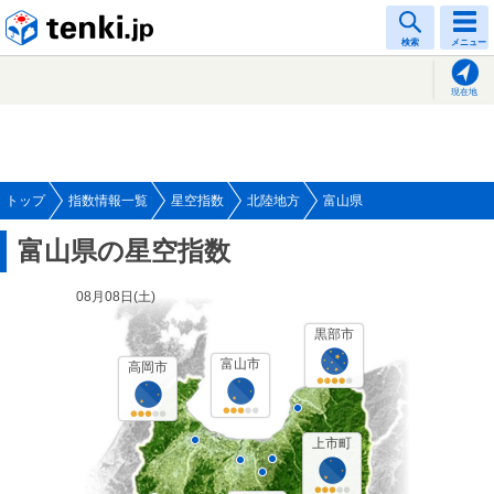
tenki.jp
検索
メニュー
現在地
トップ
指数情報一覧
星空指数
北陸地方
富山県
富山県の星空指数
08月08日(
土
)
黒部市
富山市
高岡市
上市町