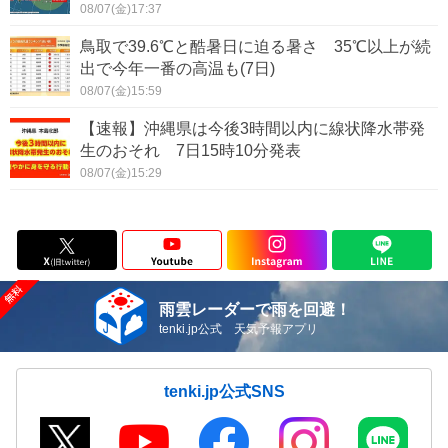
08/07(金)17:37
鳥取で39.6℃と酷暑日に迫る暑さ 35℃以上が続
出で今年一番の高温も(7日)
08/07(金)15:59
【速報】沖縄県は今後3時間以内に線状降水帯発
生のおそれ 7日15時10分発表
08/07(金)15:29
雨雲レーダーで雨を回避！
tenki.jp公式 天気予報アプリ
tenki.jp公式SNS