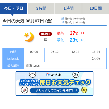
今日・明日
3時間
1時間
10日間
日の出｜
04時50分
今日の天気 08月07日
(
金
)
日の入｜
18時45分
37
最高
[+1]
℃
猛暑日
23
晴
最低
[+3]
℃
時間
00-06
06-12
12-18
18-24
---
---
---
50
%
降水確率
最大風速
南東
1m/s