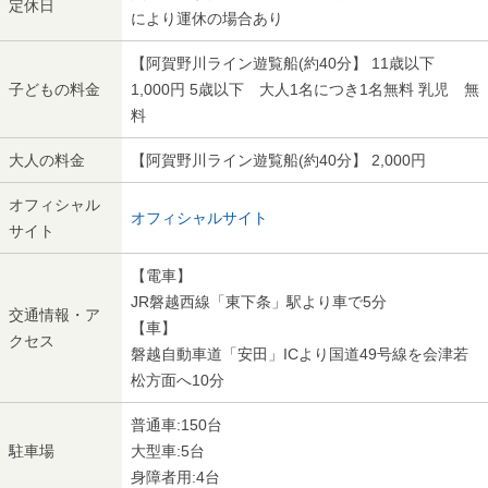
定休日
により運休の場合あり
【阿賀野川ライン遊覧船(約40分】 11歳以下
子どもの料金
1,000円 5歳以下 大人1名につき1名無料 乳児 無
料
大人の料金
【阿賀野川ライン遊覧船(約40分】 2,000円
オフィシャル
オフィシャルサイト
サイト
【電車】
JR磐越西線「東下条」駅より車で5分
交通情報・ア
【車】
クセス
磐越自動車道「安田」ICより国道49号線を会津若
松方面へ10分
普通車:150台
駐車場
大型車:5台
身障者用:4台