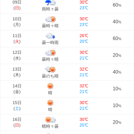
09日
30℃
60
%
(
日
)
23℃
雨時々曇
10日
30℃
40
%
(
月
)
23℃
曇時々晴
11日
26℃
60
%
(
火
)
20℃
曇一時雨
12日
30℃
20
%
(
水
)
21℃
曇時々晴
13日
32℃
40
%
(
木
)
21℃
曇のち晴
14日
32℃
10
%
(
金
)
21℃
晴
15日
30℃
10
%
(
土
)
21℃
晴
16日
30℃
20
%
(
日
)
20℃
晴時々曇