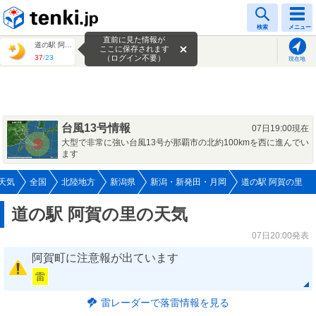
tenki.jp
検索
メニュー
直前に見た情報が
道の駅 阿賀の里
ここに保存されます
37
/
23
（ログイン不要）
現在地
台風13号情報
07日19:00現在
大型で非常に強い台風13号が那覇市の北約100kmを西に進んでい
ます
天気
全国
北陸地方
新潟県
新潟・新発田・月岡
道の駅 阿賀の里
道の駅 阿賀の里の天気
07日20:00発表
阿賀町に注意報が出ています
雷
雷レーダーで落雷情報を見る