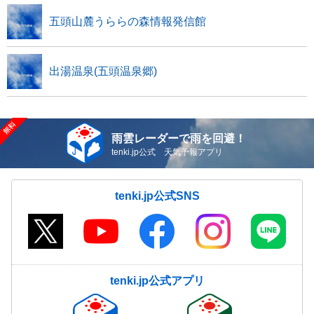
五頭山麓うららの森情報発信館
出湯温泉(五頭温泉郷)
雨雲レーダーで雨を回避！
tenki.jp公式 天気予報アプリ
tenki.jp公式SNS
tenki.jp公式アプリ