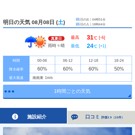
日の出｜
04時51分
明日の天気 08月08日
(
土
)
日の入｜
18時44分
31
最高
[-6]
℃
真夏日
24
雨時々晴
最低
[+1]
℃
時間
00-06
06-12
12-18
18-24
60
%
60
%
60
%
50
%
降水確率
最大風速
南南東
1m/s
1時間ごとの天気
施設紹介
口コミ
評価3.9
（
10件
）