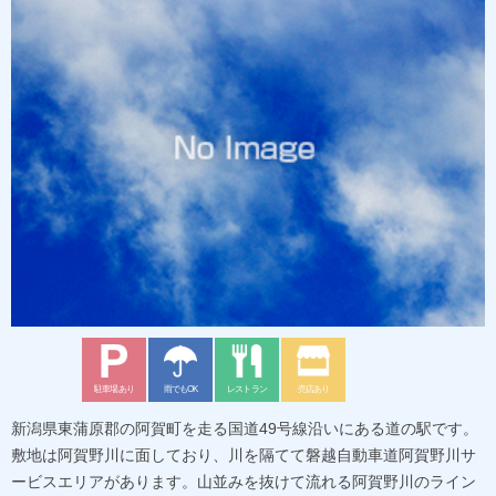
駐車場あり
雨でもOK
レストラン
売店あり
新潟県東蒲原郡の阿賀町を走る国道49号線沿いにある道の駅です。
敷地は阿賀野川に面しており、川を隔てて磐越自動車道阿賀野川サ
ービスエリアがあります。山並みを抜けて流れる阿賀野川のライン