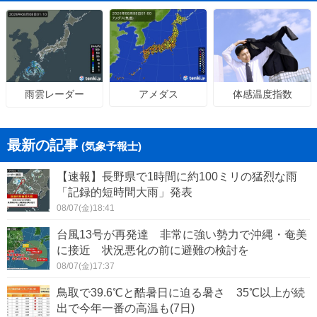
アメダス
体感温度指数
雨雲レーダー
最新の記事
(気象予報士)
【速報】長野県で1時間に約100ミリの猛烈な雨
「記録的短時間大雨」発表
08/07(金)18:41
台風13号が再発達 非常に強い勢力で沖縄・奄美
に接近 状況悪化の前に避難の検討を
08/07(金)17:37
鳥取で39.6℃と酷暑日に迫る暑さ 35℃以上が続
出で今年一番の高温も(7日)