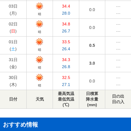
03日
34.4
---
0.0
(
月
)
28.0
---
晴
02日
34.8
---
0.0
(
日
)
26.7
---
晴
01日
33.5
---
0.5
(
土
)
26.4
---
晴
31日
34.3
---
3.0
(
金
)
26.8
---
晴
30日
32.5
---
0.0
(
木
)
27.1
---
晴
最高気温
日積算
日の出
日付
天気
最低気温
降水量
日の入
(℃)
(mm)
おすすめ情報