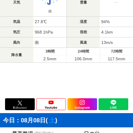
天気
雲量
---
雨
27.8℃
94%
気温
湿度
968.1hPa
4.1km
気圧
視程
南
13m/s
風向
風速
3時間
24時間
72時間
降水量
2.5mm
106.0mm
117.5mm
今日：08月08日(
土
)