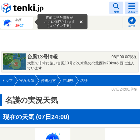
tenki.jp
検索
メニュー
直前に見た情報が
名護
ここに保存されます
29
/
27
（ログイン不要）
現在地
台風13号情報
08日00:00現在
大型で非常に強い台風13号が久米島の北北西約70kmを西に進ん
でいます
トップ
実況天気
沖縄地方
沖縄県
名護
07日24:00現在
名護の実況天気
現在の天気
(07日24:00)