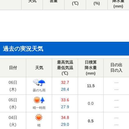
天気
雲量
降水量
(℃)
(%)
(mm)
過去の実況天気
最高気温
日積算
日の出
日付
天気
最低気温
降水量
日の入
(℃)
(mm)
06日
32.7
---
11.5
(
木
)
28.4
---
曇のち雨
05日
33.6
---
0.0
(
水
)
27.9
---
晴一時雨
04日
34.8
---
0.5
(
火
)
29.0
---
晴