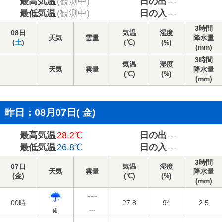
最高気温
(観測中)
日の出
---
最低気温
(観測中)
日の入
---
3時間
08日
気温
湿度
天気
雲量
降水量
(
土
)
(℃)
(%)
(mm)
3時間
気温
湿度
天気
雲量
降水量
(℃)
(%)
(mm)
昨日：08月07日(
金
)
最高気温
28.2℃
日の出
---
最低気温
26.8℃
日の入
---
3時間
07日
気温
湿度
天気
雲量
降水量
(
金
)
(℃)
(%)
(mm)
00時
27.8
94
2.5
雨
---