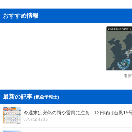
おすすめ情報
雨雲
最新の記事
(気象予報士)
今週末は突然の雨や雷雨に注意 12日頃は台風15
08/07(金)12:16