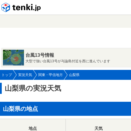
tenki.jp
台風13号情報
大型で強い台風13号が与論島付近を西に進んでいます
トップ
実況天気
関東・甲信地方
山梨県
山梨県の実況天気
山梨県の地点
地点
天気