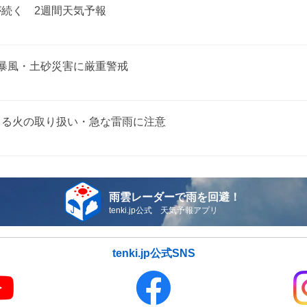
が続く 2週間天気予報
て暴風・土砂災害に厳重警戒
よる火の取り扱い・急な雷雨に注意
雨雲レーダーで雨を回避！
tenki.jp公式 天気予報アプリ
tenki.jp公式SNS