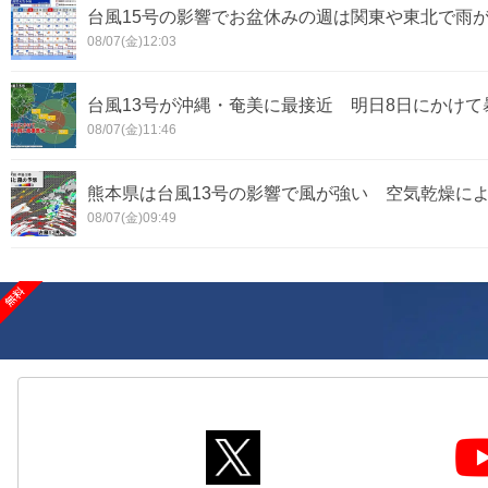
台風15号の影響でお盆休みの週は関東や東北で雨
08/07(金)12:03
台風13号が沖縄・奄美に最接近 明日8日にかけ
08/07(金)11:46
熊本県は台風13号の影響で風が強い 空気乾燥に
08/07(金)09:49