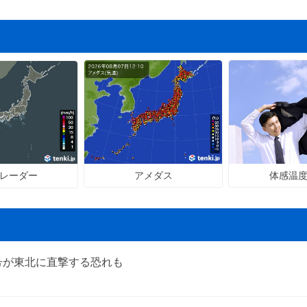
アメダス
体感温
レーダー
号が東北に直撃する恐れも