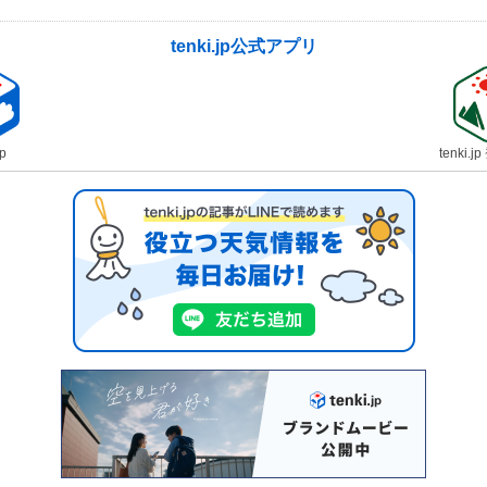
tenki.jp公式アプリ
jp
tenki.