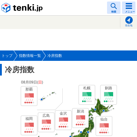
tenki.jp
検索
メニュー
現在地
トップ
指数情報一覧
冷房指数
冷房指数
08月09日(
日
)
札幌
釧路
那覇
新潟
金沢
広島
福岡
仙台