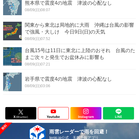
熊本県で震度4の地震 津波の心配なし
08/09(日)08:07
関東から東北は局地的に大雨 沖縄は台風の影響
で強風・大しけ 今日9日(日)の天気
08/09(日)07:52
台風15号は11日に東北に上陸のおそれ 台風のた
まご次々と発生でお盆休みに影響も
08/09(日)07:21
岩手県で震度4の地震 津波の心配なし
08/09(日)03:06
雨雲レーダーで雨を回避！
tenki.jp公式 天気予報アプリ