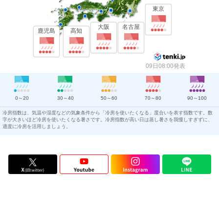
東京
大阪
名古屋
鹿児島
高知
09日08:00発表
0～20
30～40
50～60
70～80
90～100
冷房指数は、気温や湿度などの気象条件から「冷房を使いたくなる」度合いを表す指数です。数
字が大きいほど冷房を使いたくなる暑さです。冷房指数が高い日は蒸し暑さを我慢しすぎずに、
適度に冷房を活用しましょう。