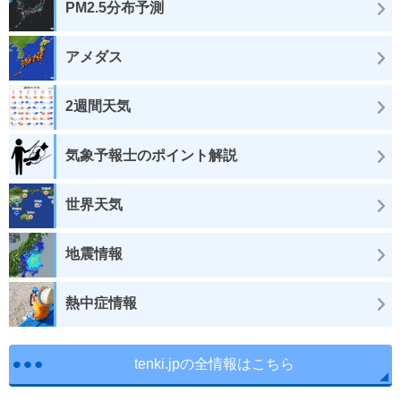
PM2.5分布予測
アメダス
2週間天気
気象予報士のポイント解説
世界天気
地震情報
熱中症情報
tenki.jpの全情報はこちら