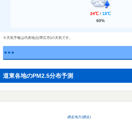
24℃
/
18℃
60%
※天気予報は代表地点(帯広市)の天気です。
道東各地のPM2.5分布予測
網走地方(網走)