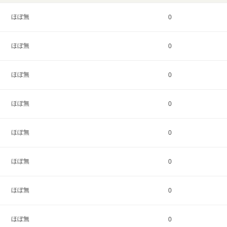
ほぼ無
0
ほぼ無
0
ほぼ無
0
ほぼ無
0
ほぼ無
0
ほぼ無
0
ほぼ無
0
ほぼ無
0