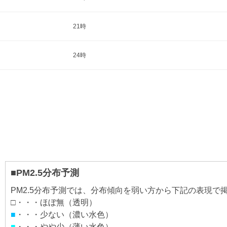
21時
24時
■PM2.5分布予測
PM2.5分布予測では、分布傾向を弱い方から下記の表現で
□・・・ほぼ無（透明）
■
・・・少ない（濃い水色）
■
・・・やや少（薄い水色）