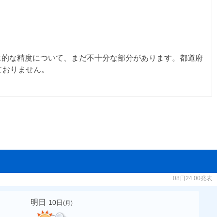
量的な精度について、まだ不十分な部分があります。都道府
ておりません。
08日24:00発表
明日
10日
(
月
)