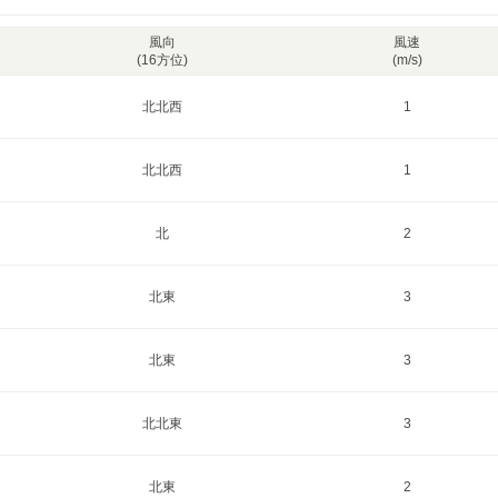
風向
風速
(16方位)
(m/s)
北北西
1
北北西
1
北
2
北東
3
北東
3
北北東
3
北東
2