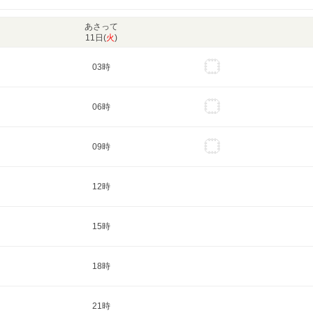
あさって
11日(
火
)
03時
06時
09時
12時
15時
18時
21時