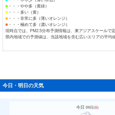
■
・・・やや多（黄緑）
■
・・・多い（黄）
■
・・・非常に多（薄いオレンジ）
■
・・・極めて多（濃いオレンジ）
現時点では、PM2.5分布予測情報は、東アジアスケール
県内地域での予測値は、当該地域を含む広いエリアの平均
今日・明日の天気
今日
09日
(
日
)