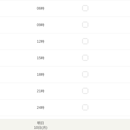
06時
09時
12時
15時
18時
21時
24時
明日
10日(
月
)