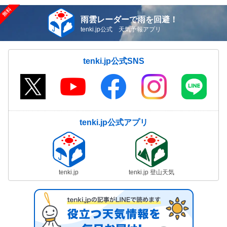
雨雲レーダーで雨を回避！
tenki.jp公式 天気予報アプリ
tenki.jp公式SNS
tenki.jp公式アプリ
tenki.jp
tenki.jp 登山天気