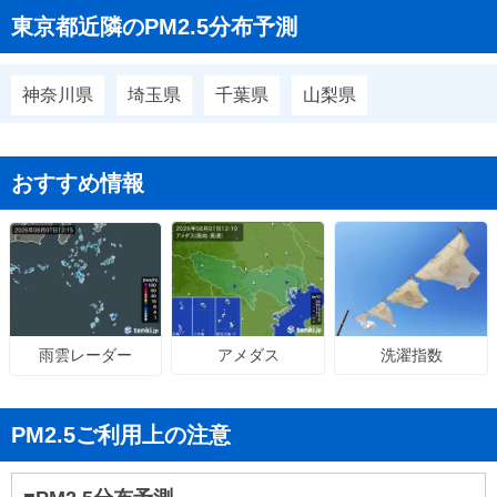
東京都近隣のPM2.5分布予測
神奈川県
埼玉県
千葉県
山梨県
おすすめ情報
アメダス
洗濯指数
雨雲レーダー
PM2.5ご利用上の注意