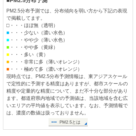
■PM2.5分布予測
PM2.5分布予測では、分布傾向を弱い方から下記の表現
で掲載してます。
□・・・ほぼ無（透明）
■
・・・少ない（濃い水色）
■
・・・やや少（薄い水色）
■
・・・やや多（黄緑）
■
・・・多い（黄）
■
・・・非常に多（薄いオレンジ）
■
・・・極めて多（濃いオレンジ）
現時点では、PM2.5分布予測情報は、東アジアスケール
で定性的に予測する精度はありますが、都市スケールの
精度や定量的な精度について、まだ不十分な部分があり
ます。都道府県内地域での予測値は、当該地域を含む広
いエリアの平均値を表示しています。なお、予測情報で
は、濃度の数値は扱っておりません。
PM2.5とは