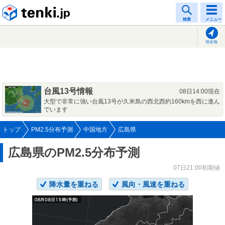
tenki.jp
検索
メニュー
現在地
台風13号情報
08日14:00現在
大型で非常に強い台風13号が久米島の西北西約160kmを西に進ん
でいます
トップ
PM2.5分布予測
中国地方
広島県
広島県のPM2.5分布予測
07日21:00初期値
降水量を重ねる
風向・風速を重ねる