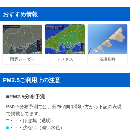
おすすめ情報
アメダス
洗濯指数
雨雲レーダー
PM2.5ご利用上の注意
■PM2.5分布予測
PM2.5分布予測では、分布傾向を弱い方から下記の表現
で掲載してます。
□・・・ほぼ無（透明）
■
・・・少ない（濃い水色）