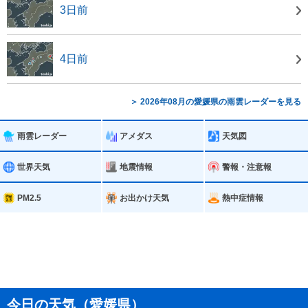
3日前
4日前
＞ 2026年08月の愛媛県の雨雲レーダーを見る
雨雲レーダー
アメダス
天気図
世界天気
地震情報
警報・注意報
PM2.5
お出かけ天気
熱中症情報
今日の天気（愛媛県）