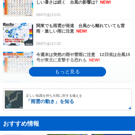
しい暑さは続く 台風の影響は?
NEW!
08/07(金)13:01
関東でも雨雲が発達 台風から離れていても雷
雨・激しい雨に注意
NEW!
08/07(金)12:32
今週末は突然の雨や雷雨に注意 12日頃は台風15
号が東北に直撃する恐れも
NEW!
08/07(金)12:16
台風15号の影響でお盆休みの週は関東や東北で雨
が続く 2週間天気予報
NEW!
正しい知識を持ち大雨に対する備えを
「雨雲の動き」を知る
08/07(金)12:03
台風13号が沖縄・奄美に最接近 明日8日にかけて
暴風・土砂災害に厳重警戒
NEW!
おすすめ情報
08/07(金)11:46