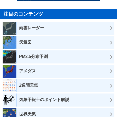
注目のコンテンツ
雨雲レーダー
天気図
PM2.5分布予測
アメダス
2週間天気
気象予報士のポイント解説
世界天気