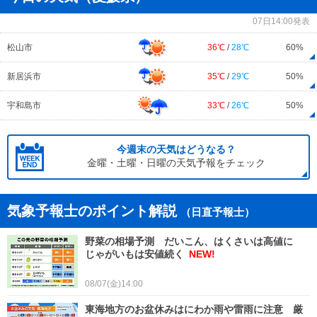
07日14:00発表
松山市
36℃
/
28℃
60%
新居浜市
35℃
/
29℃
50%
宇和島市
33℃
/
26℃
50%
今週末の天気はどうなる？
金曜・土曜・日曜の天気予報をチェック
気象予報士のポイント解説
（日直予報士）
野菜の相場予測 だいこん、はくさいは高値に
じゃがいもは安値続く
NEW!
08/07(金)14:00
東海地方のお盆休みはにわか雨や雷雨に注意 厳