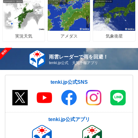
熊本県は台風13号の影響で風が強い 空気乾燥に
よる火の取り扱い・急な雷雨に注意
08/07(金)09:49
気象予報士の解説をもっと見る
アメダス
気象衛星
実況天気
雨雲レーダーで雨を回避！
tenki.jp公式 天気予報アプリ
tenki.jp公式SNS
tenki.jp公式アプリ