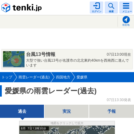
tenki.jp
ログイン
検索
メニュー
現在地
台風13号情報
07日13:00現在
大型で強い台風13号が名護市の北北東約40kmを西南西に進んで
います
トップ
雨雲レーダー(過去)
四国地方
愛媛県
愛媛県の雨雲レーダー(過去)
07日13:30発表
過去
実況
予報
地図をクリックして拡大