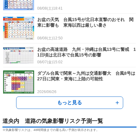
08/08(土)18:41
お盆の天気 台風15号が北日本直撃のおそれ 関
東に影響も 東海以西は厳しい暑さ
08/08(土)12:50
お盆の高速道路 九州・沖縄は台風13号に警戒 1
1日頃は北日本で台風15号の影響
08/07(金)15:02
ダブル台風で関東～九州は交通影響大 台風8号は
27日に関東・東海に上陸の可能性
2026/06/26
もっと見る
台風6号 2日～3日は関東～九州の太平洋側で雨量
多くなるおそれ 交通への影響も
道央内 道路の気象影響リスク予測一覧
2026/06/01
※気象影響リスクは、48時間後までの最も高い予測が表示されます。
台風6号 関東～九州への最接近はいつ 滝のよう
な雨や暴風で道路への影響大