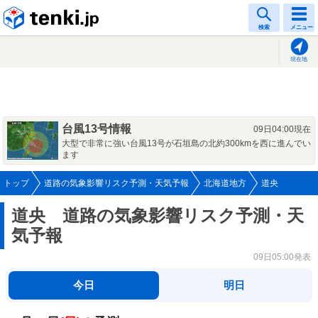
tenki.jp
検索
メニュー
現在地
台風13号情報
09日04:00現在
大型で非常に強い台風13号が石垣島の北約300kmを西に進んでい
ます
トップ
道路の気象影響リスク予測・天気予報
北海道地方
道央
道央 道路の気象影響リスク予測・天
気予報
09日05:00発表
今日
明日