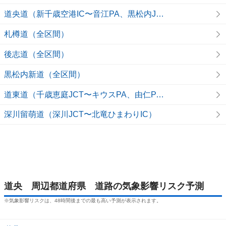
道央道（新千歳空港IC〜音江PA、黒松内JCT付近）
2026/06/01
札樽道（全区間）
列車の遅れや運休も 東北は9日暴風警戒
2026/05/08
後志道（全区間）
気象予報士の解説をもっと見る
黒松内新道（全区間）
道東道（千歳恵庭JCT〜キウスPA、由仁PA〜夕張IC）
深川留萌道（深川JCT〜北竜ひまわりIC）
道央 周辺都道府県 道路の気象影響リスク予測
※気象影響リスクは、48時間後までの最も高い予測が表示されます。