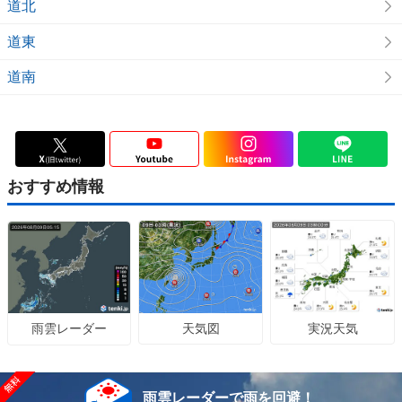
道北
道東
道南
おすすめ情報
天気図
実況天気
雨雲レーダー
雨雲レーダーで雨を回避！