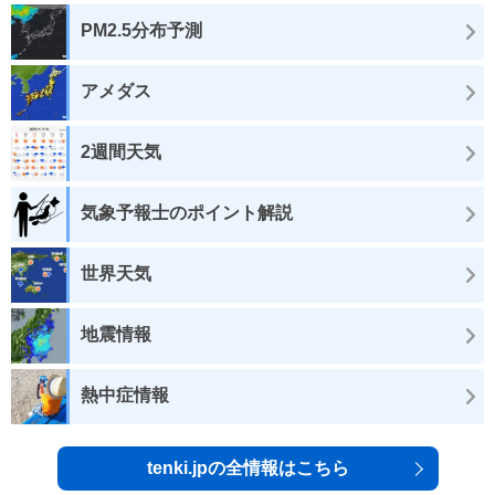
PM2.5分布予測
アメダス
2週間天気
気象予報士のポイント解説
世界天気
地震情報
熱中症情報
tenki.jpの全情報はこちら