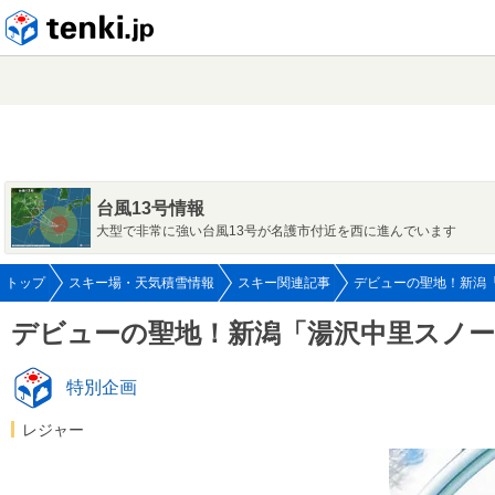
tenki.jp
台風13号情報
大型で非常に強い台風13号が名護市付近を西に進んでいます
トップ
スキー場・天気積雪情報
スキー関連記事
デビューの聖地！新潟
デビューの聖地！新潟「湯沢中里スノ
特別企画
レジャー