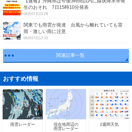
【速報】沖縄県は今後3時間以内に線状降水帯発
生のおそれ 7日15時10分発表
08月07日15:29
関東でも雨雲が発達 台風から離れていても雷
雨・激しい雨に注意
08月07日12:32
関連記事一覧
おすすめ情報
現在地周辺の
2週間天気
雨雲レーダー
雨雲レーダー