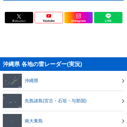
沖縄県 各地の雷レーダー(実況)
沖縄県
先島諸島(宮古・石垣・与那国)
南大東島