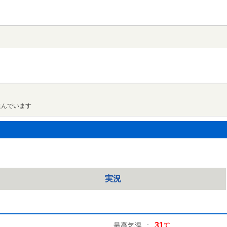
進んでいます
実況
31
最高気温
:
℃