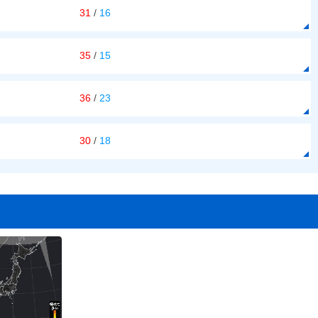
31
/
16
35
/
15
36
/
23
30
/
18