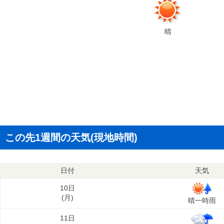
晴
この先1週間の天気(現地時間)
日付
天気
10日
(
月
)
晴一時雨
11日