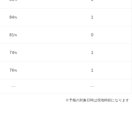
84
1
%
81
0
%
74
1
%
76
1
%
---
---
※予報の対象日時は現地時刻になります