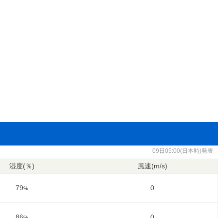
09日05:00(日本時)発表
湿度(％)
風速(m/s)
79
0
%
86
0
%