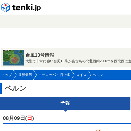
tenki.jp
台風13号情報
大型で非常に強い台風13号が宮古島の北北西約290kmを西北西に
トップ
世界天気
ヨーロッパ・旧ソ連
スイス
ベルン
ベルン
予報
08月09日(
日
)