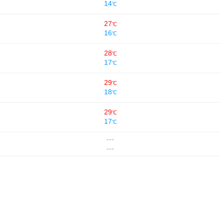
14
℃
27
℃
16
℃
28
℃
17
℃
29
℃
18
℃
29
℃
17
℃
---
---