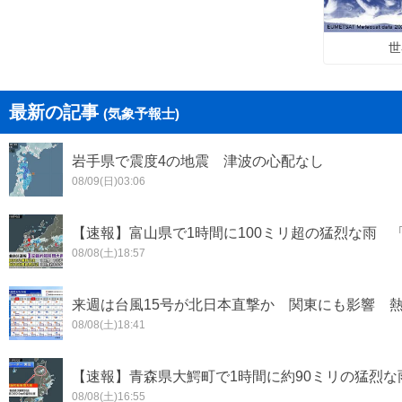
世
最新の記事
(気象予報士)
岩手県で震度4の地震 津波の心配なし
08/09(日)03:06
【速報】富山県で1時間に100ミリ超の猛烈な雨 
08/08(土)18:57
来週は台風15号が北日本直撃か 関東にも影響 
08/08(土)18:41
【速報】青森県大鰐町で1時間に約90ミリの猛烈
08/08(土)16:55