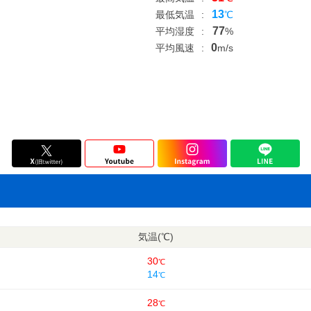
13
最低気温
:
℃
77
平均湿度
:
%
0
平均風速
:
m/s
気温(℃)
30
℃
14
℃
28
℃