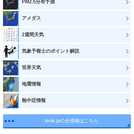
PM2.5分布予測
アメダス
2週間天気
気象予報士のポイント解説
世界天気
地震情報
熱中症情報
tenki.jpの全情報はこちら