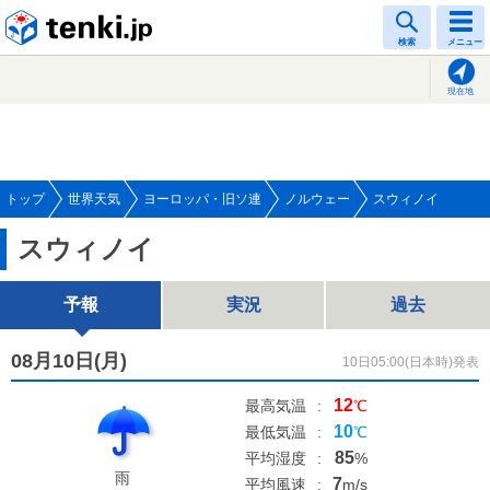
tenki.jp
検索
メニュー
現在地
トップ
世界天気
ヨーロッパ・旧ソ連
ノルウェー
スウィノイ
スウィノイ
予報
実況
過去
08月10日(
月
)
10日05:00(日本時)発表
12
最高気温
:
℃
10
最低気温
:
℃
85
平均湿度
:
%
雨
7
平均風速
:
m/s