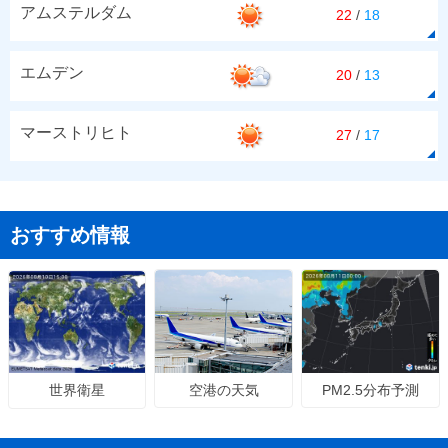
アムステルダム
22
/
18
エムデン
20
/
13
マーストリヒト
27
/
17
おすすめ情報
空港の天気
PM2.5分布予測
世界衛星