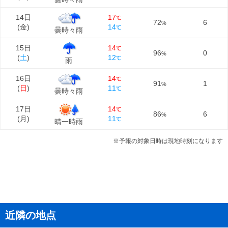
14日
17
℃
72
6
%
(
金
)
14
℃
曇時々雨
15日
14
℃
96
0
%
(
土
)
12
℃
雨
16日
14
℃
91
1
%
(
日
)
11
℃
曇時々雨
17日
14
℃
86
6
%
(
月
)
11
℃
晴一時雨
※予報の対象日時は現地時刻になります
近隣の地点