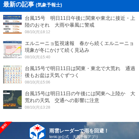
最新の記事
(気象予報士)
台風15号 明日11日午後に関東や東北に接近・上
陸のおそれ 大雨や暴風に警戒
08/10(月)18:12
エルニーニョ監視速報 春から続くエルニーニョ
現象が冬にかけて続く見込み
08/10(月)15:40
台風15号で明日11日は関東・東北で大荒れ 通過
後もお盆は天気ぐずつく
08/10(月)15:06
台風15号は明日11日の午後には関東へ上陸か 大
荒れの天気 交通への影響に注意
08/10(月)13:28
雨雲レーダーで雨を回避！
tenki.jp公式 天気予報アプリ