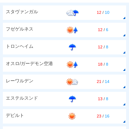
スタヴァンガル
12
/
10
フゼゲルネス
12
/
6
トロンヘイム
12
/
8
オスロ/ガーデモン空港
18
/
8
レーワルデン
21
/
14
エステルスンド
13
/
8
デビルト
23
/
16