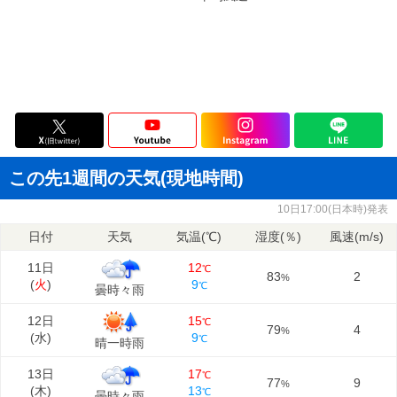
この先1週間の天気(現地時間)
10日17:00(日本時)発表
日付
天気
気温(℃)
湿度(％)
風速(m/s)
11日
12
℃
83
2
%
(
火
)
9
℃
曇時々雨
12日
15
℃
79
4
%
(
水
)
9
℃
晴一時雨
13日
17
℃
77
9
%
(
木
)
13
℃
曇時々雨