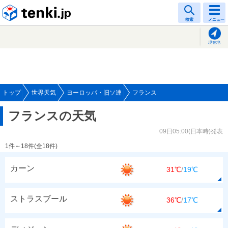
tenki.jp
検索
メニュー
現在地
トップ
世界天気
ヨーロッパ・旧ソ連
フランス
フランスの天気
09日05:00(日本時)発表
1件～18件(全18件)
カーン
31℃
/
19℃
ストラスブール
36℃
/
17℃