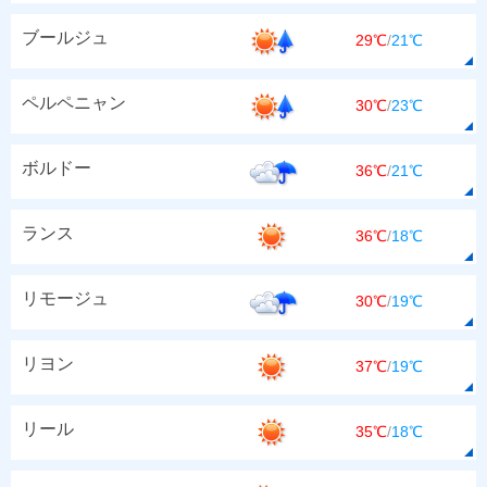
ブールジュ
29℃
/
21℃
ペルペニャン
30℃
/
23℃
ボルドー
36℃
/
21℃
ランス
36℃
/
18℃
リモージュ
30℃
/
19℃
リヨン
37℃
/
19℃
リール
35℃
/
18℃