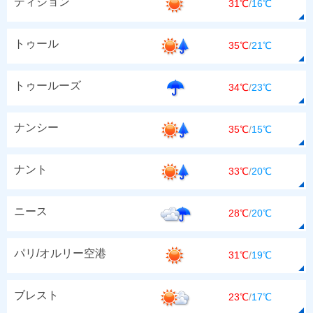
ディジョン
31℃
/
16℃
トゥール
35℃
/
21℃
トゥールーズ
34℃
/
23℃
ナンシー
35℃
/
15℃
ナント
33℃
/
20℃
ニース
28℃
/
20℃
パリ/オルリー空港
31℃
/
19℃
ブレスト
23℃
/
17℃