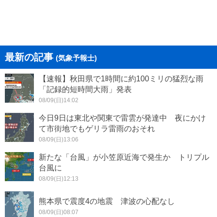
最新の記事
(気象予報士)
【速報】秋田県で1時間に約100ミリの猛烈な雨
「記録的短時間大雨」発表
08/09(日)14:02
今日9日は東北や関東で雷雲が発達中 夜にかけ
て市街地でもゲリラ雷雨のおそれ
08/09(日)13:06
新たな「台風」が小笠原近海で発生か トリプル
台風に
08/09(日)12:13
熊本県で震度4の地震 津波の心配なし
08/09(日)08:07