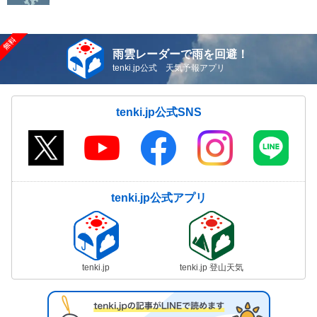
雨雲レーダーで雨を回避！
tenki.jp公式 天気予報アプリ
tenki.jp公式SNS
tenki.jp公式アプリ
tenki.jp
tenki.jp 登山天気