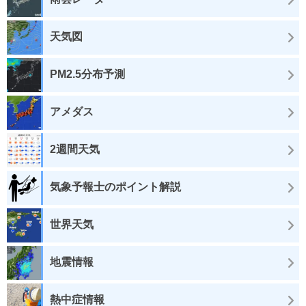
天気図
PM2.5分布予測
アメダス
2週間天気
気象予報士のポイント解説
世界天気
地震情報
熱中症情報