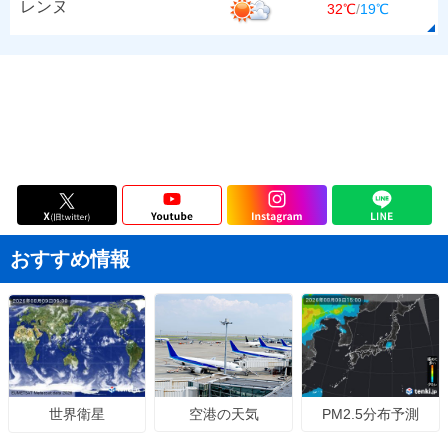
レンヌ
32℃
/
19℃
おすすめ情報
空港の天気
PM2.5分布予測
世界衛星