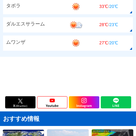
タボラ
33℃
/
20℃
ダルエスサラーム
28℃
/
23℃
ムワンザ
27℃
/
20℃
おすすめ情報