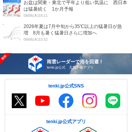
お盆は関東・東北で平年より低い気温に 西日本
は猛暑続く 1か月予報
08/06(木)16:11
2026年夏は7月中旬から35℃以上の猛暑日が急
増 8月も暑く猛暑日さらに増加へ
08/06(木)15:52
雨雲レーダーで雨を回避！
tenki.jp公式 天気予報アプリ
tenki.jp公式SNS
tenki.jp公式アプリ