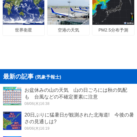
空港の天気
PM2.5分布予測
世界衛星
最新の記事
(気象予報士)
お盆休みの山の天気 山の日ごろには秋の気配
も 台風などの不確定要素に注意
08/06(木)16:38
20日ぶりに猛暑日が観測された北海道! 今後の暑
さの見通しは?
08/06(木)16:19