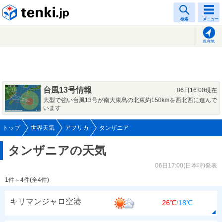
tenki.jp
検索
メニュー
現在地
台風13号情報
06日16:00現在
大型で強い台風13号が南大東島の北東約150kmを西北西に進んで
います
トップ
世界天気
アフリカ
タンザニア
タンザニアの天気
06日17:00(日本時)発表
1件～4件(全4件)
キリマンジャロ空港
26℃
/
18℃