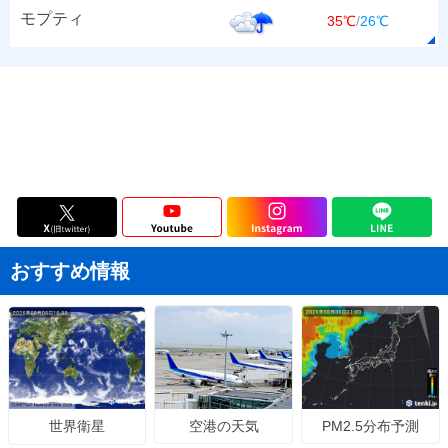
モプティ
35℃
/
26℃
おすすめ情報
空港の天気
PM2.5分布予測
世界衛星