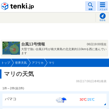
tenki.jp
検索
メニュー
現在地
台風13号情報
06日19:00現在
大型で強い台風13号が南大東島の北北東約110kmを西に進んでい
ます
トップ
世界天気
アフリカ
マリ
マリの天気
06日17:00(日本時)発表
1件～2件(全2件)
バマコ
30℃
/
25℃