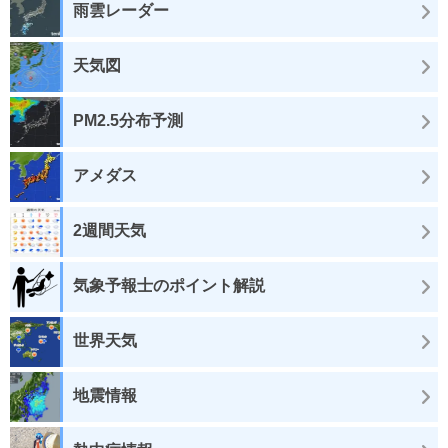
雨雲レーダー
天気図
PM2.5分布予測
アメダス
2週間天気
気象予報士のポイント解説
世界天気
地震情報