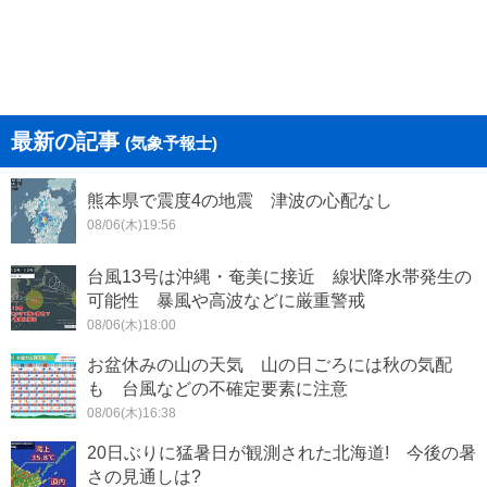
最新の記事
(気象予報士)
熊本県で震度4の地震 津波の心配なし
08/06(木)19:56
台風13号は沖縄・奄美に接近 線状降水帯発生の
可能性 暴風や高波などに厳重警戒
08/06(木)18:00
お盆休みの山の天気 山の日ごろには秋の気配
も 台風などの不確定要素に注意
08/06(木)16:38
20日ぶりに猛暑日が観測された北海道! 今後の暑
さの見通しは?