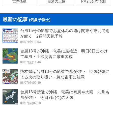
空港の天気
PM2.5分布予測
世界衛星
最新の記事
(気象予報士)
台風15号の影響でお盆休みの週は関東や東北で雨
が続く 2週間天気予報
08/07(金)12:03
台風13号が沖縄・奄美に最接近 明日8日にかけ
て暴風・土砂災害に厳重警戒
08/07(金)11:46
熊本県は台風13号の影響で風が強い 空気乾燥に
よる火の取り扱い・急な雷雨に注意
08/07(金)09:49
台風13号接近で沖縄・奄美は暴風や大雨 九州も
風が強い 今日7日(金)の天気
08/07(金)07:10