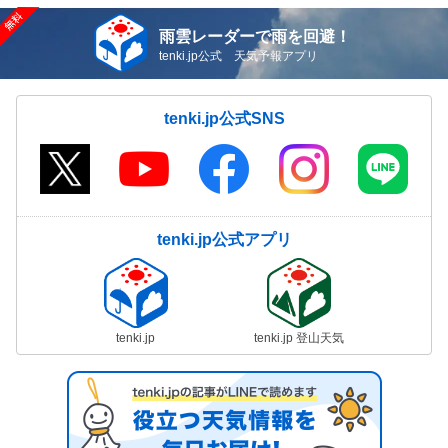
雨雲レーダーで雨を回避！
tenki.jp公式 天気予報アプリ
tenki.jp公式SNS
tenki.jp公式アプリ
tenki.jp
tenki.jp 登山天気