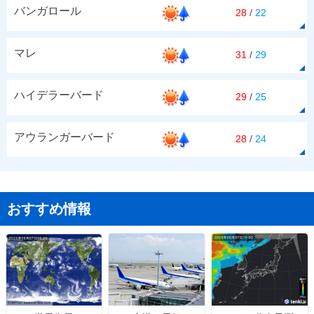
バンガロール
28
/
22
マレ
31
/
29
ハイデラーバード
29
/
25
アウランガーバード
28
/
24
おすすめ情報