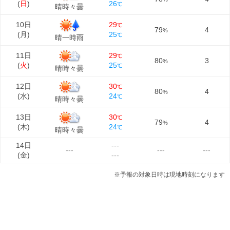
(
日
)
26
℃
晴時々曇
10日
29
℃
79
4
%
(
月
)
25
℃
晴一時雨
11日
29
℃
80
3
%
(
火
)
25
℃
晴時々曇
12日
30
℃
80
4
%
(
水
)
24
℃
晴時々曇
13日
30
℃
79
4
%
(
木
)
24
℃
晴時々曇
14日
---
---
---
---
(
金
)
---
※予報の対象日時は現地時刻になります