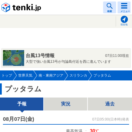
tenki.jp
検索
メニュー
現在地
台風13号情報
07日11:00現在
大型で強い台風13号が与論島付近を西に進んでいます
トップ
世界天気
南・東南アジア
スリランカ
プッタラム
プッタラム
予報
実況
過去
08月07日(
金
)
07日05:00(日本時)発表
30
最高気温
:
℃