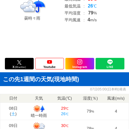
26
最低気温
:
℃
79
平均湿度
:
%
曇時々雨
4
平均風速
:
m/s
この先1週間の天気(現地時間)
07日05:00(日本時)発表
日付
天気
気温(℃)
湿度(％)
風速(m/s)
08日
29
℃
79
4
%
(
土
)
26
℃
晴一時雨
09日
30
℃
78
4
%