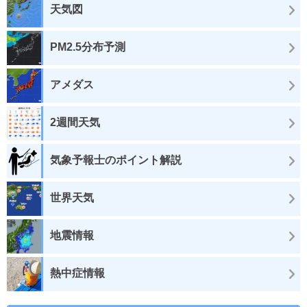
天気図
PM2.5分布予測
アメダス
2週間天気
気象予報士のポイント解説
世界天気
地震情報
熱中症情報