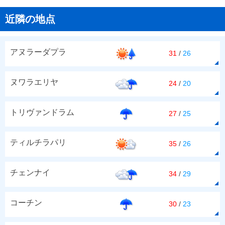
近隣の地点
アヌラーダプラ
31
/
26
ヌワラエリヤ
24
/
20
トリヴァンドラム
27
/
25
ティルチラパリ
35
/
26
チェンナイ
34
/
29
コーチン
30
/
23