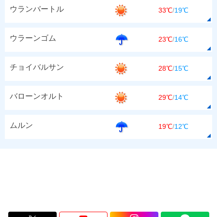
ウランバートル
33℃
/
19℃
ウラーンゴム
23℃
/
16℃
チョイバルサン
28℃
/
15℃
バローンオルト
29℃
/
14℃
ムルン
19℃
/
12℃