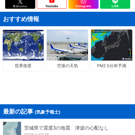
おすすめ情報
空港の天気
PM2.5分布予測
世界衛星
最新の記事
(気象予報士)
茨城県で震度3の地震 津波の心配なし
08/08(土)03:48