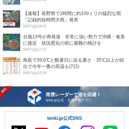
【速報】長野県で1時間に約100ミリの猛烈な雨
「記録的短時間大雨」発表
08/07(金)18:41
台風13号が再発達 非常に強い勢力で沖縄・奄美
に接近 状況悪化の前に避難の検討を
08/07(金)17:37
鳥取で39.6℃と酷暑日に迫る暑さ 35℃以上が続
出で今年一番の高温も(7日)
08/07(金)15:59
雨雲レーダーで雨を回避！
tenki.jp公式 天気予報アプリ
tenki.jp公式SNS