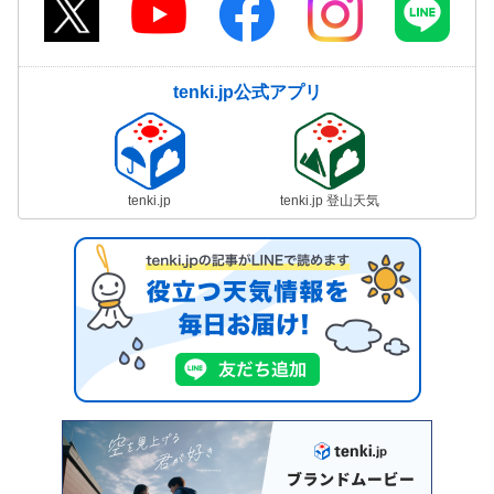
tenki.jp公式アプリ
tenki.jp
tenki.jp 登山天気