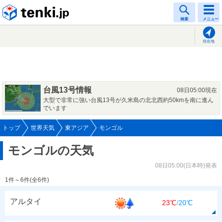
tenki.jp
検索
メニュー
現在地
台風13号情報
08日05:00現在
大型で非常に強い台風13号が久米島の北北西約50kmを南に進ん
でいます
トップ
世界天気
東アジア
モンゴル
モンゴルの天気
08日05:00(日本時)発表
1件～6件(全6件)
アルタイ
23℃
/
20℃