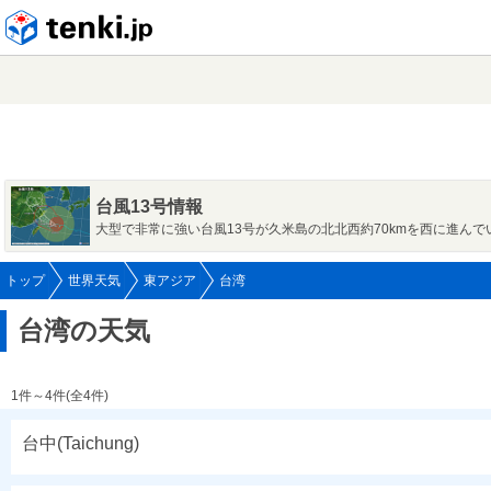
tenki.jp
台風13号情報
大型で非常に強い台風13号が久米島の北北西約70kmを西に進んで
トップ
世界天気
東アジア
台湾
台湾の天気
1件～4件(全4件)
台中(Taichung)