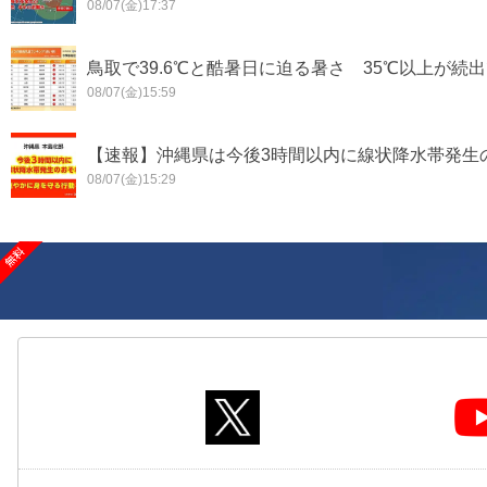
08/07(金)17:37
鳥取で39.6℃と酷暑日に迫る暑さ 35℃以上が続出
08/07(金)15:59
【速報】沖縄県は今後3時間以内に線状降水帯発生の
08/07(金)15:29