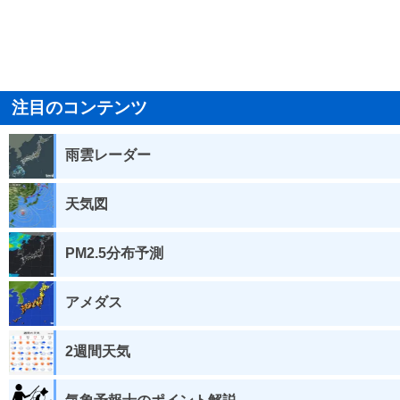
注目のコンテンツ
雨雲レーダー
天気図
PM2.5分布予測
アメダス
2週間天気