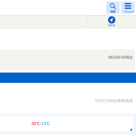
検索
メニュー
現在地
08日00:00現在
07日17:00(日本時)発表
30℃
/
23℃