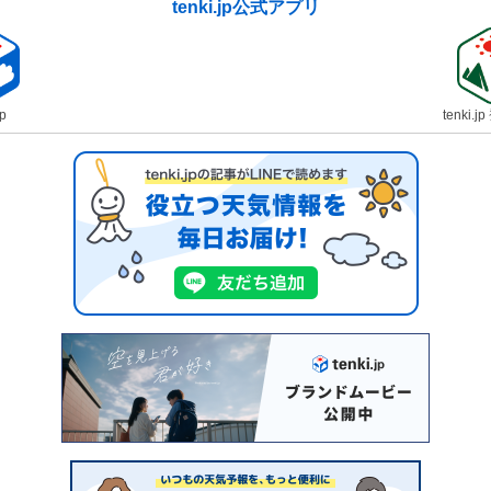
tenki.jp公式アプリ
jp
tenki.