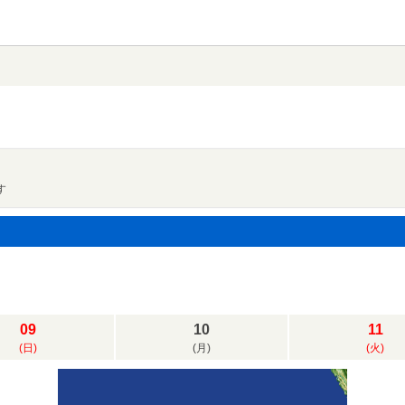
す
09
10
11
(日)
(月)
(火)