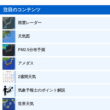
注目のコンテンツ
雨雲レーダー
天気図
PM2.5分布予測
アメダス
2週間天気
気象予報士のポイント解説
世界天気