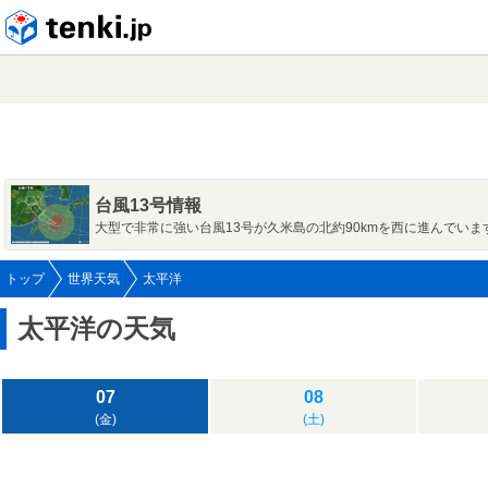
tenki.jp
台風13号情報
大型で非常に強い台風13号が久米島の北約90kmを西に進んでいま
トップ
世界天気
太平洋
太平洋の天気
07
08
(金)
(土)