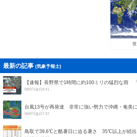
世
最新の記事
(気象予報士)
【速報】長野県で1時間に約100ミリの猛烈な雨 
08/07(金)18:41
台風13号が再発達 非常に強い勢力で沖縄・奄美
08/07(金)17:37
鳥取で39.6℃と酷暑日に迫る暑さ 35℃以上が続出