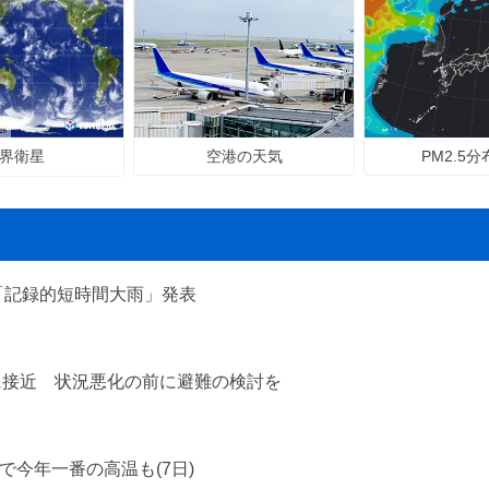
空港の天気
PM2.5
界衛星
「記録的短時間大雨」発表
に接近 状況悪化の前に避難の検討を
で今年一番の高温も(7日)