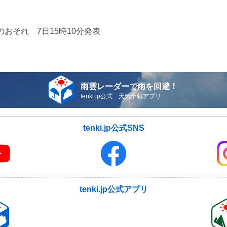
おそれ 7日15時10分発表
雨雲レーダーで雨を回避！
tenki.jp公式 天気予報アプリ
tenki.jp公式SNS
tenki.jp公式アプリ