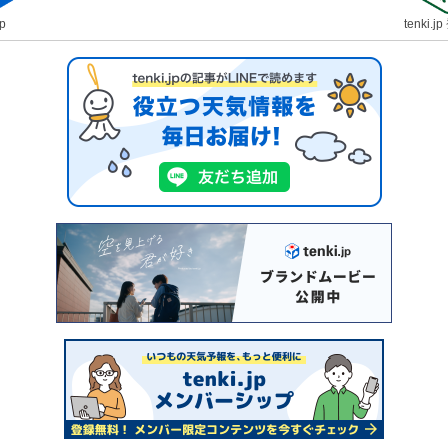
jp
tenki.