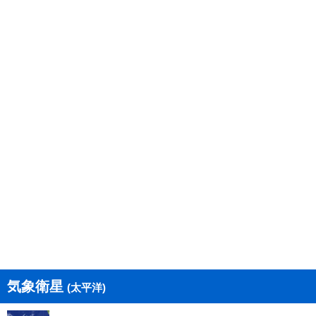
気象衛星
(太平洋)