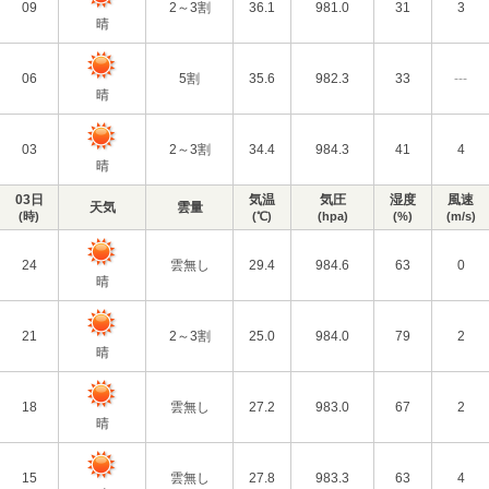
09
2～3割
36.1
981.0
31
3
晴
06
5割
35.6
982.3
33
---
晴
03
2～3割
34.4
984.3
41
4
晴
03日
気温
気圧
湿度
風速
天気
雲量
(時)
(℃)
(hpa)
(%)
(m/s)
24
雲無し
29.4
984.6
63
0
晴
21
2～3割
25.0
984.0
79
2
晴
18
雲無し
27.2
983.0
67
2
晴
15
雲無し
27.8
983.3
63
4