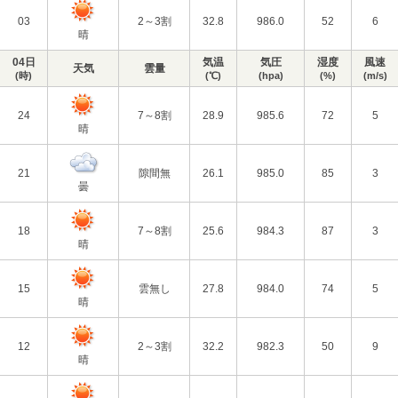
03
2～3割
32.8
986.0
52
6
晴
04日
気温
気圧
湿度
風速
天気
雲量
(時)
(℃)
(hpa)
(%)
(m/s)
24
7～8割
28.9
985.6
72
5
晴
21
隙間無
26.1
985.0
85
3
曇
18
7～8割
25.6
984.3
87
3
晴
15
雲無し
27.8
984.0
74
5
晴
12
2～3割
32.2
982.3
50
9
晴