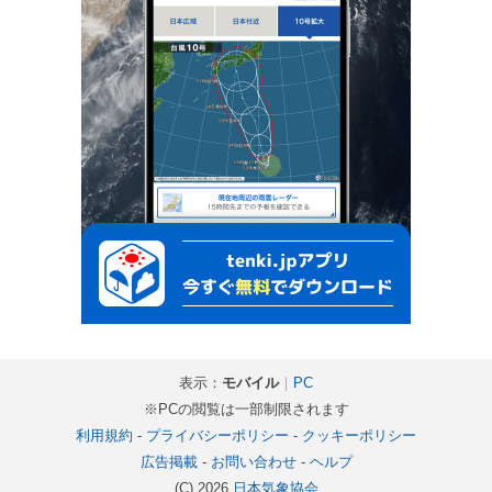
表示：
モバイル
｜
PC
※PCの閲覧は一部制限されます
利用規約
-
プライバシーポリシー
-
クッキーポリシー
広告掲載
-
お問い合わせ
-
ヘルプ
(C) 2026
日本気象協会