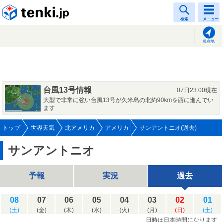
tenki.jp
検索
メニュー
現在地
台風13号情報
07日23:00現在
大型で非常に強い台風13号が久米島の北約90kmを西に進んでい
ます
トップ
世界天気
北アメリカ
アメリカ
サンアントニオ(過去)
サンアントニオ
予報
実況
過去
08
07
06
05
04
03
02
01
(土)
(金)
(木)
(水)
(火)
(月)
(日)
(土)
日時は日本時間になります