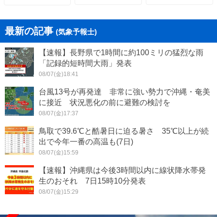
最新の記事
(気象予報士)
【速報】長野県で1時間に約100ミリの猛烈な雨
「記録的短時間大雨」発表
08/07(金)18:41
台風13号が再発達 非常に強い勢力で沖縄・奄美
に接近 状況悪化の前に避難の検討を
08/07(金)17:37
鳥取で39.6℃と酷暑日に迫る暑さ 35℃以上が続
出で今年一番の高温も(7日)
08/07(金)15:59
【速報】沖縄県は今後3時間以内に線状降水帯発
生のおそれ 7日15時10分発表
08/07(金)15:29