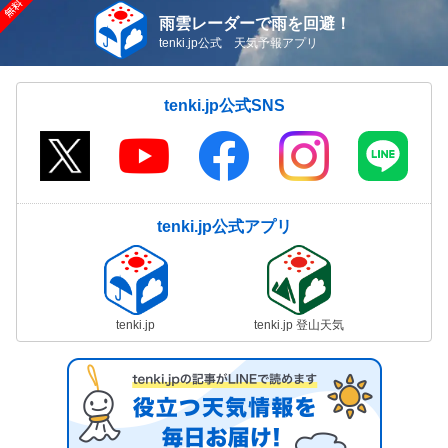
雨雲レーダーで雨を回避！
tenki.jp公式 天気予報アプリ
tenki.jp公式SNS
tenki.jp公式アプリ
tenki.jp
tenki.jp 登山天気