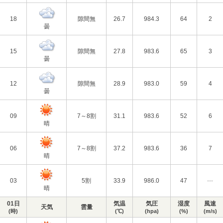
18
隙間無
26.7
984.3
64
2
曇
15
隙間無
27.8
983.6
65
3
曇
12
隙間無
28.9
983.0
59
4
曇
09
7～8割
31.1
983.6
52
6
晴
06
7～8割
37.2
983.6
36
7
晴
03
5割
33.9
986.0
47
---
晴
01日
気温
気圧
湿度
風速
天気
雲量
(時)
(℃)
(hpa)
(%)
(m/s)