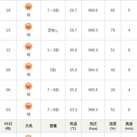
18
7～8割
26.7
988.6
85
5
晴
15
雲無し
26.7
988.3
79
4
晴
12
2～3割
30.0
986.3
51
9
晴
09
5割
35.0
984.3
40
9
晴
06
7～8割
35.0
985.6
39
4
晴
03
7～8割
33.3
988.3
52
6
晴
05日
気温
気圧
湿度
風速
天気
雲量
(時)
(℃)
(hpa)
(%)
(m/s)