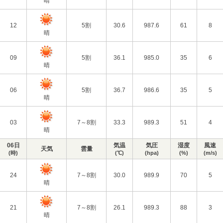
晴
12
5割
30.6
987.6
61
8
晴
09
5割
36.1
985.0
35
6
晴
06
5割
36.7
986.6
35
5
晴
03
7～8割
33.3
989.3
51
4
晴
06日
気温
気圧
湿度
風速
天気
雲量
(時)
(℃)
(hpa)
(%)
(m/s)
24
7～8割
30.0
989.9
70
5
晴
21
7～8割
26.1
989.3
88
3
晴