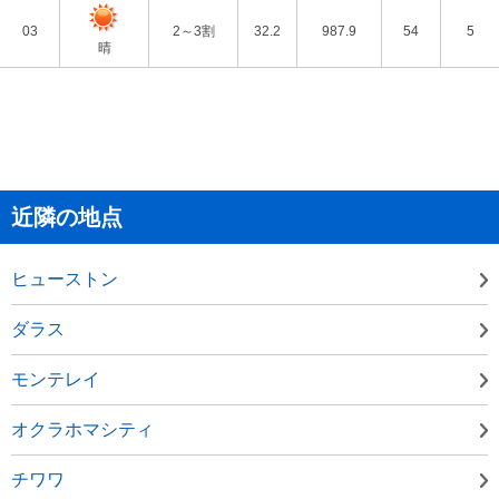
03
2～3割
32.2
987.9
54
5
晴
近隣の地点
ヒューストン
ダラス
モンテレイ
オクラホマシティ
チワワ