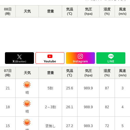
08日
気温
気圧
湿度
風速
天気
雲量
(時)
(℃)
(hpa)
(%)
(m/s)
07日
気温
気圧
湿度
風速
天気
雲量
(時)
(℃)
(hpa)
(%)
(m/s)
21
5割
25.6
989.9
87
3
晴
18
2～3割
26.1
988.9
82
4
晴
15
雲無し
27.2
989.3
72
5