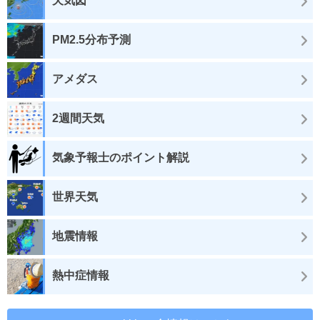
天気図
PM2.5分布予測
アメダス
2週間天気
気象予報士のポイント解説
世界天気
地震情報
熱中症情報