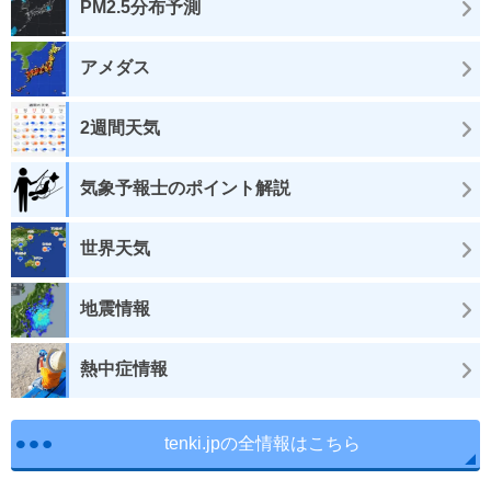
PM2.5分布予測
アメダス
2週間天気
気象予報士のポイント解説
世界天気
地震情報
熱中症情報
tenki.jpの全情報はこちら