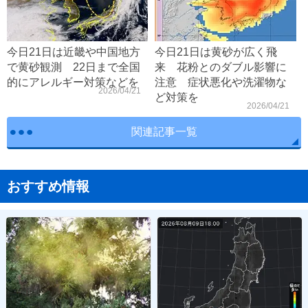
今日21日は近畿や中国地方
今日21日は黄砂が広く飛
で黄砂観測 22日まで全国
来 花粉とのダブル影響に
的にアレルギー対策などを
注意 症状悪化や洗濯物な
2026/04/21
ど対策を
2026/04/21
関連記事一覧
おすすめ情報