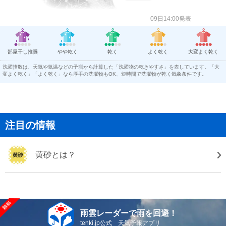
09日14:00発表
部屋干し推奨
やや乾く
乾く
よく乾く
大変よく乾く
洗濯指数は、天気や気温などの予測から計算した「洗濯物の乾きやすさ」を表しています。「大
変よく乾く」「よく乾く」なら厚手の洗濯物もOK、短時間で洗濯物が乾く気象条件です。
注目の情報
黄砂とは？
雨雲レーダーで雨を回避！
tenki.jp公式 天気予報アプリ