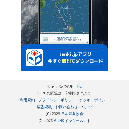
表示：
モバイル
｜
PC
※PCの閲覧は一部制限されます
利用規約
-
プライバシーポリシー
-
クッキーポリシー
広告掲載
-
お問い合わせ
-
ヘルプ
(C) 2026
日本気象協会
(C) 2026
ALiNKインターネット