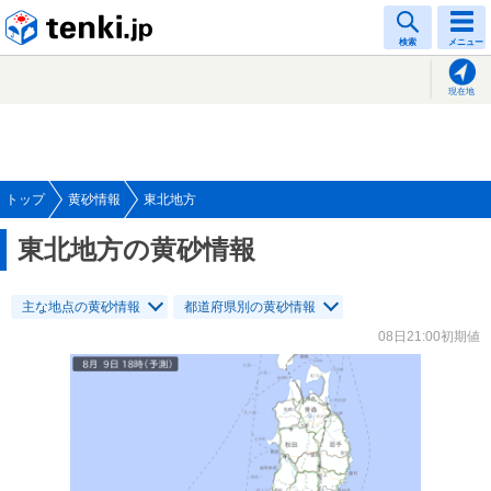
tenki.jp
検索
メニュー
現在地
トップ
黄砂情報
東北地方
東北地方の黄砂情報
主な地点の黄砂情報
都道府県別の黄砂情報
08日21:00初期値