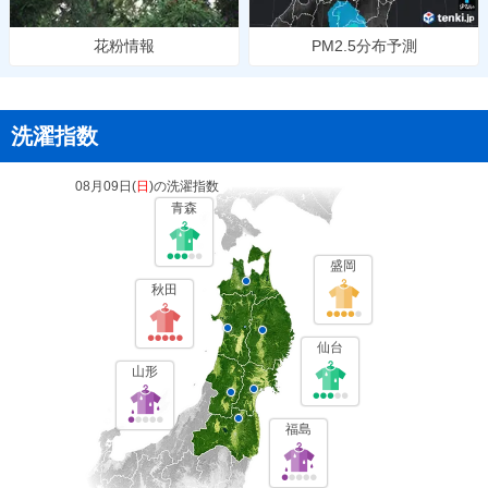
花粉情報
PM2.5分布予測
洗濯指数
08月09日(
日
)の洗濯指数
青森
盛岡
秋田
仙台
山形
福島