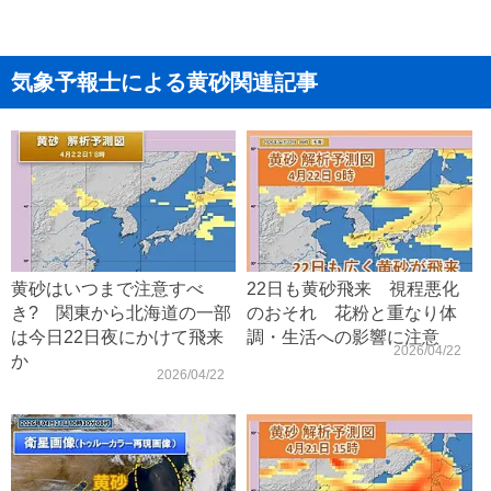
気象予報士による黄砂関連記事
黄砂はいつまで注意すべ
22日も黄砂飛来 視程悪化
き? 関東から北海道の一部
のおそれ 花粉と重なり体
は今日22日夜にかけて飛来
調・生活への影響に注意
2026/04/22
か
2026/04/22