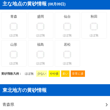
主な地点の黄砂情報
(08月09日)
青森
盛岡
仙台
秋田
ほぼ無
ほぼ無
ほぼ無
ほぼ無
山形
福島
若松
ほぼ無
ほぼ無
ほぼ無
黄砂飛散凡例：
ほぼ無
少ない
やや多
多い
非常に多
東北地方の黄砂情報
青森県