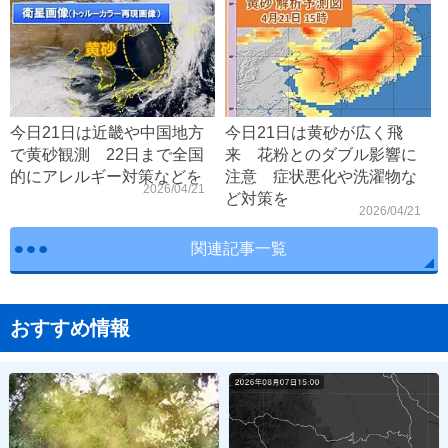
今日21日は近畿や中国地方
今日21日は黄砂が広く飛
で黄砂観測 22日まで全国
来 花粉とのダブル影響に
的にアレルギー対策などを
注意 症状悪化や洗濯物な
2026/04/21
ど対策を
2026/04/21
関連記事一覧
おすすめ情報