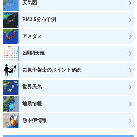
天気図
PM2.5分布予測
アメダス
2週間天気
気象予報士のポイント解説
世界天気
地震情報
熱中症情報