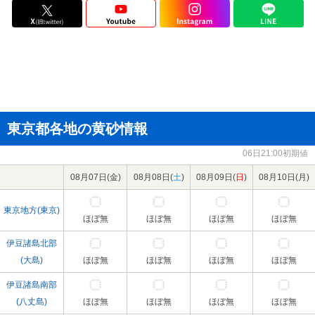
東京都各地の黄砂情報
06日21:00初期値
08月07日(
金
)
08月08日(
土
)
08月09日(
日
)
08月10日(
月
)
東京地方(東京)
ほぼ無
ほぼ無
ほぼ無
ほぼ無
伊豆諸島北部
(大島)
ほぼ無
ほぼ無
ほぼ無
ほぼ無
伊豆諸島南部
(八丈島)
ほぼ無
ほぼ無
ほぼ無
ほぼ無