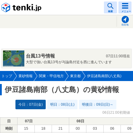
tenki.jp
検索
メニュー
現在地
台風13号情報
07日11:00現在
大型で強い台風13号が与論島付近を西に進んでいます
トップ
黄砂情報
関東・甲信地方
東京都
伊豆諸島南部(八丈島)
伊豆諸島南部（八丈島）の黄砂情報
今日：07日(金)
明日：08日(土)
明後日：09日(日)～
06日21:00初期値
日
07日
08日
時刻
15
18
21
00
03
06
09