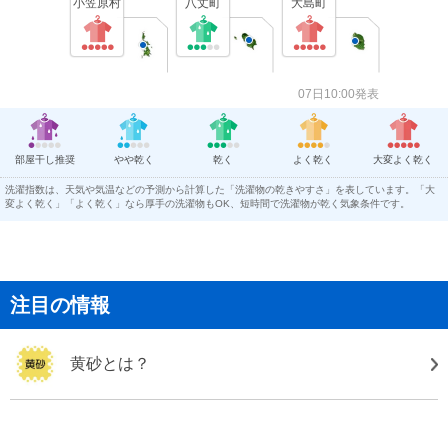
小笠原村
八丈町
大島町
07日10:00発表
部屋干し推奨
やや乾く
乾く
よく乾く
大変よく乾く
洗濯指数は、天気や気温などの予測から計算した「洗濯物の乾きやすさ」を表しています。「大
変よく乾く」「よく乾く」なら厚手の洗濯物もOK、短時間で洗濯物が乾く気象条件です。
注目の情報
黄砂とは？