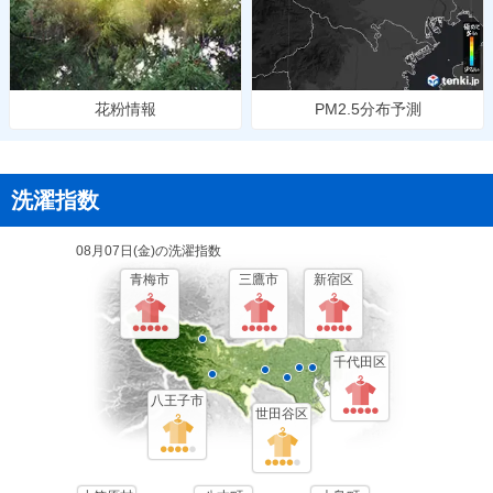
花粉情報
PM2.5分布予測
洗濯指数
08月07日(
金
)の洗濯指数
青梅市
三鷹市
新宿区
千代田区
八王子市
世田谷区