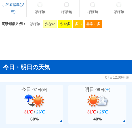
小笠原諸島(父
島)
ほぼ無
ほぼ無
ほぼ無
ほぼ無
黄砂飛散凡例：
ほぼ無
少ない
やや多
多い
非常に多
今日・明日の天気
07日12:00発表
今日
明日
07日
08日
(
金
)
(
土
)
31℃
/
26℃
31℃
/
25℃
60%
40%