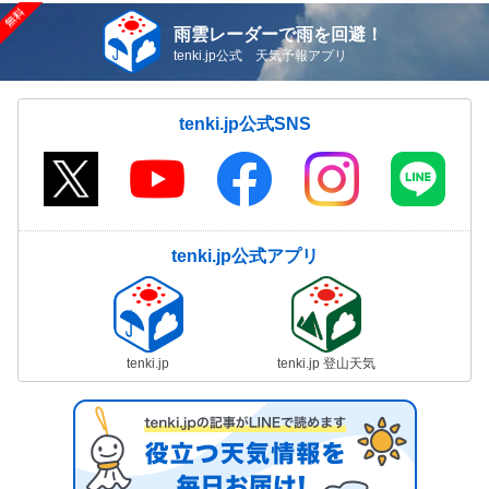
雨雲レーダーで雨を回避！
tenki.jp公式 天気予報アプリ
tenki.jp公式SNS
tenki.jp公式アプリ
tenki.jp
tenki.jp 登山天気