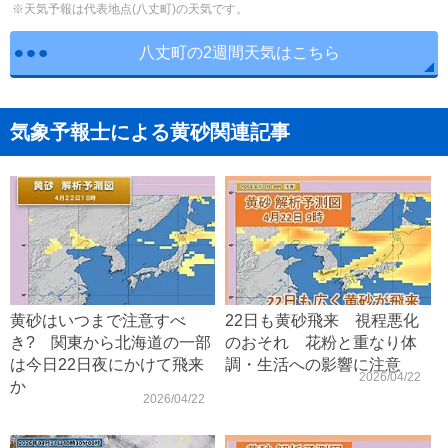
※天気予報は代表地点(八丈町)の天気です。
八丈町の2週間天気はこちら
気象予報士による黄砂関連記事
黄砂はいつまで注意すべ
22日も黄砂飛来 視程悪化
き? 関東から北海道の一部
のおそれ 花粉と重なり体
は今日22日夜にかけて飛来
調・生活への影響に注意
2026/04/22
か
2026/04/22