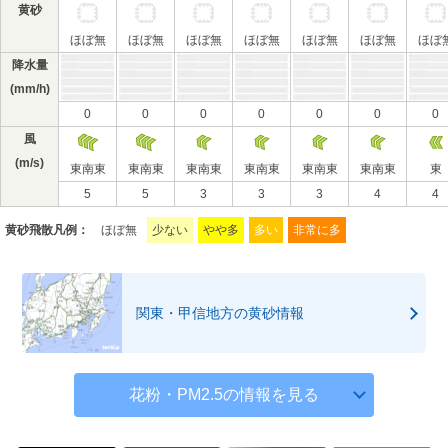
黄砂
ほぼ無
ほぼ無
ほぼ無
ほぼ無
ほぼ無
ほぼ無
ほぼ
降水量
(mm/h)
0
0
0
0
0
0
0
風
(m/s)
東南東
東南東
東南東
東南東
東南東
東南東
東
5
5
3
3
3
4
4
黄砂飛散凡例：
ほぼ無
少ない
やや多
多い
非常に多
関東・甲信地方の黄砂情報
花粉・PM2.5の情報を見る