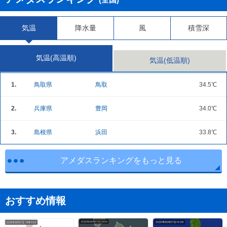
気温
降水量
風
積雪深
気温(高温順)
気温(低温順)
1.
鳥取県
鳥取
34.5℃
2.
兵庫県
豊岡
34.0℃
3.
島根県
浜田
33.8℃
アメダスランキングをもっと見る
おすすめ情報