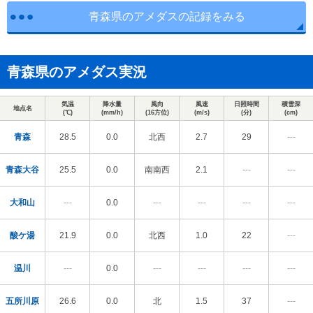
青森県のアメダスの記録をみる
青森県のアメダス実況
気温
降水量
風向
風速
日照時間
積雪深
地点名
(℃)
(mm/h)
(16方位)
(m/s)
(分)
(cm)
青森
28.5
0.0
北西
2.7
29
---
青森大谷
25.5
0.0
南南西
2.1
---
---
大和山
---
0.0
---
---
---
---
酸ケ湯
21.9
0.0
北西
1.0
22
---
温川
---
0.0
---
---
---
---
五所川原
26.6
0.0
北
1.5
37
---