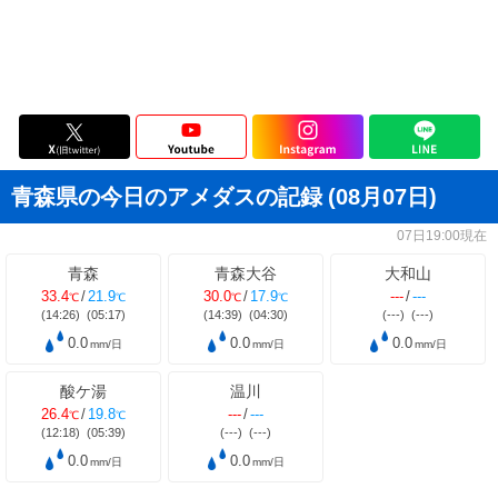
青森県の今日のアメダスの記録
(08月07日)
07日19:00現在
青森
青森大谷
大和山
33.4
/
21.9
30.0
/
17.9
---
/
---
℃
℃
℃
℃
(14:26)
(05:17)
(14:39)
(04:30)
(---)
(---)
0.0
0.0
0.0
mm/日
mm/日
mm/日
酸ケ湯
温川
26.4
/
19.8
---
/
---
℃
℃
(12:18)
(05:39)
(---)
(---)
0.0
0.0
mm/日
mm/日