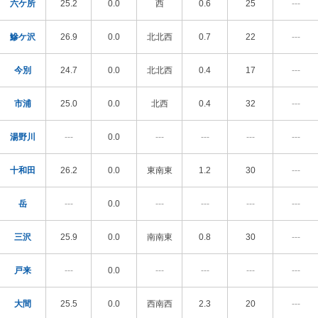
六ケ所
25.2
0.0
西
0.6
25
---
鰺ケ沢
26.9
0.0
北北西
0.7
22
---
今別
24.7
0.0
北北西
0.4
17
---
市浦
25.0
0.0
北西
0.4
32
---
湯野川
---
0.0
---
---
---
---
十和田
26.2
0.0
東南東
1.2
30
---
岳
---
0.0
---
---
---
---
三沢
25.9
0.0
南南東
0.8
30
---
戸来
---
0.0
---
---
---
---
大間
25.5
0.0
西南西
2.3
20
---