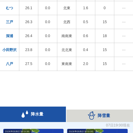
むつ
26.1
0.0
北東
1.6
0
---
三戸
26.3
0.0
北西
0.5
15
---
深浦
26.4
0.0
南南東
0.6
18
---
小田野沢
23.8
0.0
北北東
0.4
15
---
八戸
27.5
0.0
東南東
2.0
15
---
降水量
降雪量
07日19:00現在