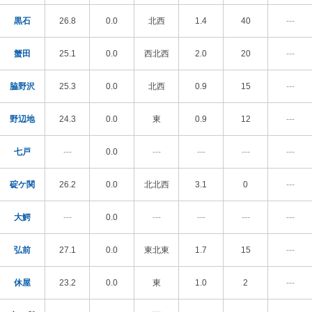
黒石
26.8
0.0
北西
1.4
40
---
蟹田
25.1
0.0
西北西
2.0
20
---
脇野沢
25.3
0.0
北西
0.9
15
---
野辺地
24.3
0.0
東
0.9
12
---
七戸
---
0.0
---
---
---
---
碇ケ関
26.2
0.0
北北西
3.1
0
---
大鰐
---
0.0
---
---
---
---
弘前
27.1
0.0
東北東
1.7
15
---
休屋
23.2
0.0
東
1.0
2
---