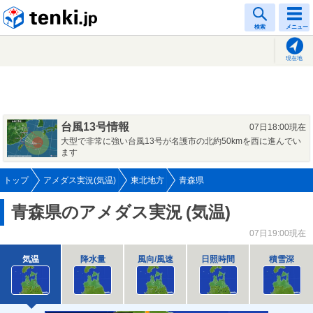
tenki.jp
検索
メニュー
現在地
台風13号情報
07日18:00現在
大型で非常に強い台風13号が名護市の北約50kmを西に進んでい
ます
トップ
アメダス実況(気温)
東北地方
青森県
青森県のアメダス実況
(気温)
07日19:00現在
気温
降水量
風向/風速
日照時間
積雪深