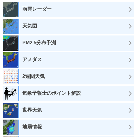
雨雲レーダー
天気図
PM2.5分布予測
アメダス
2週間天気
気象予報士のポイント解説
世界天気
地震情報