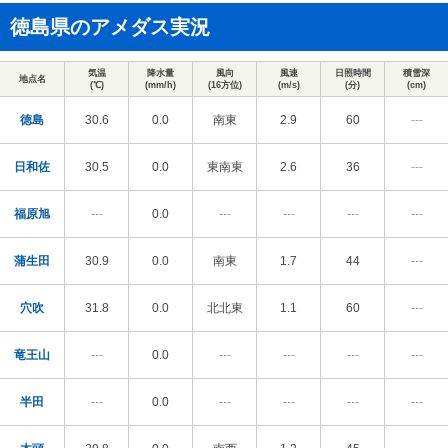
徳島県のアメダス実況
気温
降水量
風向
風速
日照時間
積雪深
地点名
(℃)
(mm/h)
(16方位)
(m/s)
(分)
(cm)
徳島
30.6
0.0
南東
2.9
60
---
日和佐
30.5
0.0
東南東
2.6
36
---
福原旭
---
0.0
---
---
---
---
蒲生田
30.9
0.0
南東
1.7
44
---
穴吹
31.8
0.0
北北東
1.1
60
---
竜王山
---
0.0
---
---
---
---
半田
---
0.0
---
---
---
---