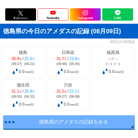
徳島県の今日のアメダスの記録
(08月09日)
09日10:00現在
徳島
日和佐
福原旭
30.9
/
25.6
31.7
/
23.8
---
/
---
℃
℃
℃
℃
(09:27)
(06:21)
(09:49)
(05:43)
(---)
(---)
0.0
0.0
0.0
mm/日
mm/日
mm/日
蒲生田
穴吹
31.1
/
25.9
31.5
/
22.1
℃
℃
℃
℃
(09:55)
(06:33)
(09:27)
(06:08)
0.0
0.0
mm/日
mm/日
徳島県のアメダスの記録をみる