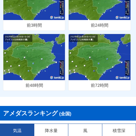
前3時間
前24時間
前48時間
前72時間
アメダスランキング
(全国)
気温
降水量
風
積雪深