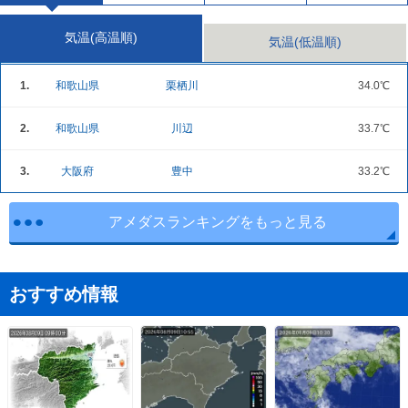
気温(高温順)
気温(低温順)
1.
和歌山県
栗栖川
34.0℃
2.
和歌山県
川辺
33.7℃
3.
大阪府
豊中
33.2℃
アメダスランキングをもっと見る
おすすめ情報