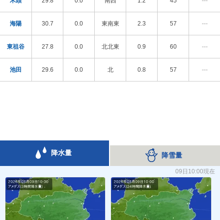
木頭
29.8
0.0
南西
1.2
45
---
海陽
30.7
0.0
東南東
2.3
57
---
東祖谷
27.8
0.0
北北東
0.9
60
---
池田
29.6
0.0
北
0.8
57
---
降水量
降雪量
09日10:00現在