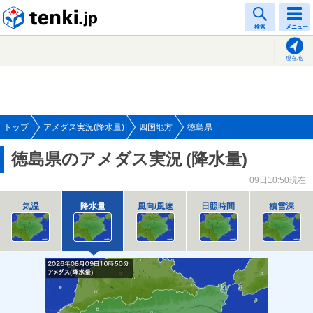
tenki.jp
検索
メニュー
現在地
トップ
アメダス実況(降水量)
四国地方
徳島県
徳島県のアメダス実況
(降水量)
09日10:50現在
気温
降水量
風向/風速
日照時間
積雪深