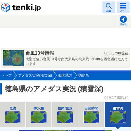
tenki.jp
検索
メニュー
現在地
台風13号情報
06日17:00現在
大型で強い台風13号が南大東島の北東約130kmを西北西に進んで
います
トップ
アメダス実況(積雪深)
四国地方
徳島県
徳島県のアメダス実況
(積雪深)
06日17:00現在
気温
降水量
風向/風速
日照時間
積雪深