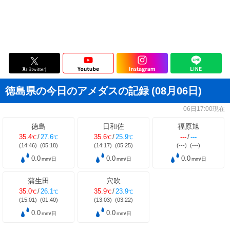
徳島県の今日のアメダスの記録
(08月06日)
06日17:00現在
徳島
日和佐
福原旭
35.4
/
27.6
35.6
/
25.9
---
/
---
℃
℃
℃
℃
(14:46)
(05:18)
(14:17)
(05:25)
(---)
(---)
0.0
0.0
0.0
mm/日
mm/日
mm/日
蒲生田
穴吹
35.0
/
26.1
35.9
/
23.9
℃
℃
℃
℃
(15:01)
(01:40)
(13:03)
(03:22)
0.0
0.0
mm/日
mm/日