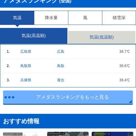
アメダスランキング
(全国)
気温
降水量
風
積雪深
気温(高温順)
気温(低温順)
1.
広島県
広島
36.7℃
2.
鳥取県
鳥取
36.6℃
3.
兵庫県
香住
36.4℃
アメダスランキングをもっと見る
おすすめ情報