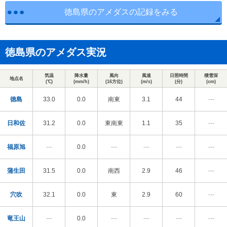
徳島県のアメダスの記録をみる
徳島県のアメダス実況
気温
降水量
風向
風速
日照時間
積雪深
地点名
(℃)
(mm/h)
(16方位)
(m/s)
(分)
(cm)
徳島
33.0
0.0
南東
3.1
44
---
日和佐
31.2
0.0
東南東
1.1
35
---
福原旭
---
0.0
---
---
---
---
蒲生田
31.5
0.0
南西
2.9
46
---
穴吹
32.1
0.0
東
2.9
60
---
竜王山
---
0.0
---
---
---
---