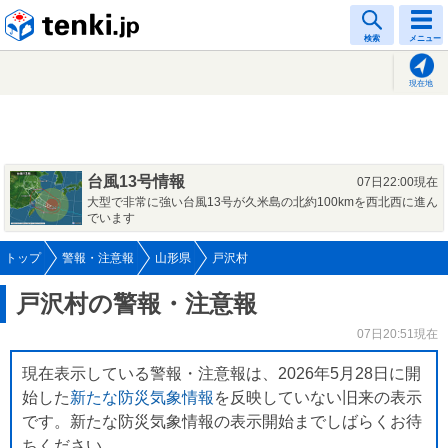
tenki.jp
検索
メニュー
現在地
台風13号情報
07日22:00現在
大型で非常に強い台風13号が久米島の北約100kmを西北西に進ん
でいます
トップ
警報・注意報
山形県
戸沢村
戸沢村の警報・注意報
07日20:51現在
現在表示している警報・注意報は、2026年5月28日に開
始した
新たな防災気象情報
を反映していない旧来の表示
です。新たな防災気象情報の表示開始までしばらくお待
ちください。