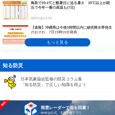
鳥取で39.6℃と酷暑日に迫る暑さ 35℃以上が続
出で今年一番の高温も(7日)
08/07(金)15:59
【速報】沖縄県は今後3時間以内に線状降水帯発生
のおそれ 7日15時10分発表
08/07(金)15:29
関東のお盆は雨が続く 11日～12日は台風15号の
影響を受ける恐れ
知る防災
08/07(金)15:07
お盆の高速道路 九州・沖縄は台風13号に警戒 1
日本気象協会監修の防災コラム集
1日頃は北日本で台風15号の影響
「知る防災」で正しい知識を得よう
08/07(金)15:02
来週は台風15号が東日本・北日本を直撃か お盆
期間中の交通に影響のおそれも
08/07(金)14:38
雨雲レーダーで雨を回避！
tenki.jp公式 天気予報アプリ