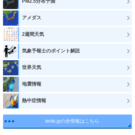
PM2.5分布予測
アメダス
2週間天気
気象予報士のポイント解説
世界天気
地震情報
熱中症情報
tenki.jpの全情報はこちら