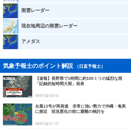
雨雲レーダー
現在地周辺の雨雲レーダー
アメダス
気象予報士のポイント解説
（日直予報士）
【速報】長野県で1時間に約100ミリの猛烈な雨
「記録的短時間大雨」発表
08/07(金)18:41
台風13号が再発達 非常に強い勢力で沖縄・奄美
に接近 状況悪化の前に避難の検討を
08/07(金)17:37