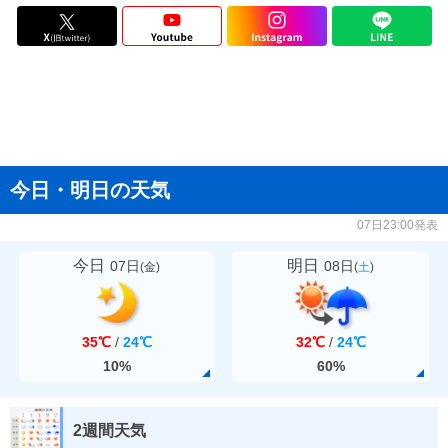
今日・明日の天気
07日23:00発表
今日
明日
07日
08日
(
金
)
(
土
)
35℃
/
24℃
32℃
/
24℃
10%
60%
2週間天気