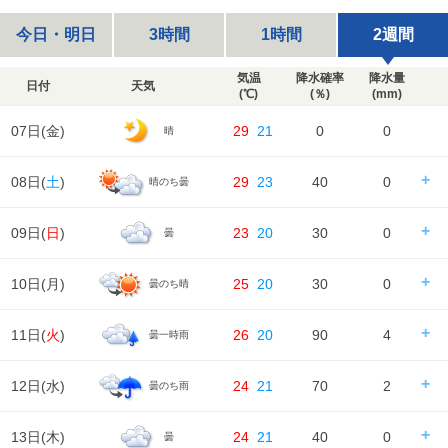
今日・明日
3時間
1時間
2週間
気温
降水確率
降水量
日付
天気
(℃)
(％)
(mm)
07日(
金
)
29
21
0
0
晴
08日(
土
)
29
23
40
0
晴のち曇
日の出/入
日の出｜04:38
日の入｜18:47
09日(
日
)
23
20
30
0
曇
時刻
00
06
12
18
24
天気
日の出/入
日の出｜04:39
日の入｜18:46
10日(
月
)
25
20
30
0
曇のち晴
時刻
00
06
12
18
24
降水確率
20%
20%
40%
40%
降水量
0㎜
0㎜
0㎜
0㎜
天気
日の出/入
日の出｜04:40
日の入｜18:45
11日(
火
)
26
20
90
4
曇一時雨
時刻
00
06
12
18
24
降水確率
30%
30%
30%
30%
気温
降水量
0㎜
0㎜
0㎜
0㎜
天気
日の出/入
日の出｜04:41
日の入｜18:43
12日(
水
)
24
21
70
2
曇のち雨
時刻
00
06
12
18
24
降水確率
30%
30%
20%
20%
湿度
95%
95%
80%
80%
83%
気温
降水量
0㎜
0㎜
0㎜
0㎜
天気
日の出/入
日の出｜04:42
日の入｜18:42
13日(
木
)
24
21
40
0
曇
風
時刻
00
06
12
18
24