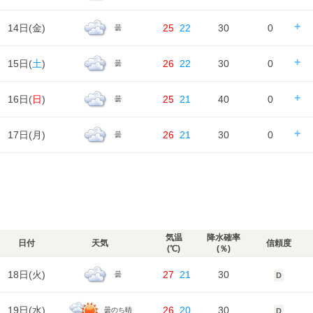
2m/s
1m/s
3m/s
4m/s
2m/s
降水確率
20%
90%
40%
40%
湿度
83%
81%
71%
81%
91%
気温
降水量
0㎜
4㎜
0㎜
0㎜
天気
日の出/入
日の出｜04:43
日の入｜18:41
14日(
金
)
25
22
30
0
曇
風
時刻
00
06
12
18
24
2m/s
2m/s
3m/s
4m/s
2m/s
降水確率
30%
40%
40%
70%
湿度
91%
87%
70%
73%
90%
気温
降水量
0㎜
0㎜
0㎜
2㎜
天気
日の出/入
日の出｜04:44
日の入｜18:39
15日(
土
)
26
22
30
0
曇
風
時刻
00
06
12
18
24
2m/s
2m/s
4m/s
3m/s
2m/s
降水確率
40%
40%
40%
30%
湿度
90%
86%
76%
81%
92%
気温
降水量
0㎜
0㎜
0㎜
0㎜
天気
日の出/入
日の出｜04:45
日の入｜18:38
16日(
日
)
25
21
40
0
曇
風
時刻
00
06
12
18
24
2m/s
3m/s
7m/s
8m/s
7m/s
降水確率
30%
30%
30%
30%
湿度
92%
92%
85%
89%
95%
気温
降水量
0㎜
0㎜
0㎜
0㎜
天気
日の出/入
日の出｜04:46
日の入｜18:36
17日(
月
)
26
21
30
0
曇
風
時刻
00
06
12
18
24
7m/s
6m/s
7m/s
7m/s
6m/s
降水確率
30%
30%
30%
30%
湿度
95%
95%
90%
92%
97%
気温
降水量
0㎜
0㎜
0㎜
0㎜
天気
日の出/入
日の出｜04:47
日の入｜18:35
風
時刻
00
06
12
18
24
6m/s
5m/s
7m/s
7m/s
6m/s
降水確率
30%
30%
40%
40%
湿度
97%
95%
88%
89%
94%
気温
降水量
0㎜
0㎜
0㎜
0㎜
天気
風
6m/s
6m/s
8m/s
7m/s
6m/s
降水確率
30%
30%
30%
30%
湿度
94%
90%
75%
79%
91%
気温
降水量
0㎜
0㎜
0㎜
0㎜
気温
降水確率
日付
天気
信頼度
風
(℃)
(％)
6m/s
6m/s
8m/s
7m/s
6m/s
湿度
91%
90%
78%
85%
95%
気温
18日(
火
)
27
21
30
曇
D
風
6m/s
6m/s
7m/s
7m/s
6m/s
湿度
95%
93%
76%
82%
96%
19日(
水
)
26
20
30
曇のち晴
D