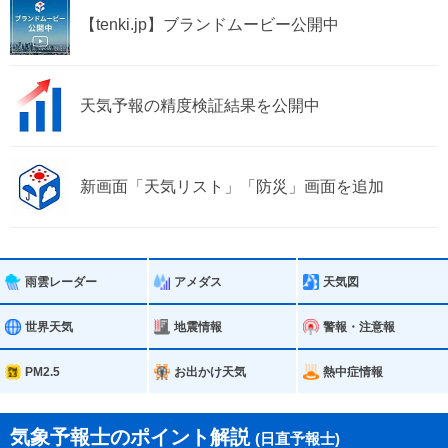
【tenki.jp】ブランドムービー公開中
天気予報の精度検証結果を公開中
新画面「天気リスト」「防災」画面を追加
雨雲レーダー
アメダス
天気図
世界天気
地震情報
警報・注意報
PM2.5
お出かけ天気
熱中症情報
気象予報士のポイント解説
(日直予報士)