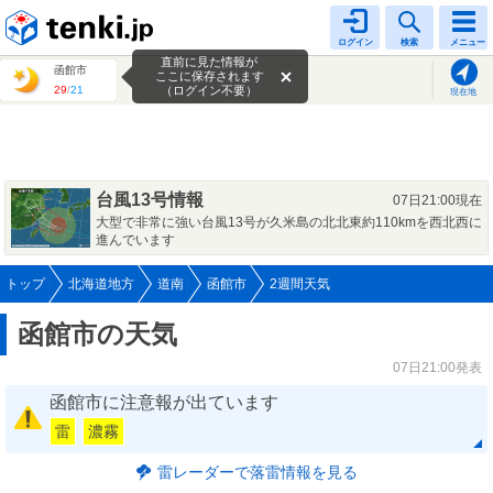
tenki.jp
ログイン
検索
メニュー
直前に見た情報が
函館市
ここに保存されます
29
/
21
（ログイン不要）
現在地
台風13号情報
07日21:00現在
大型で非常に強い台風13号が久米島の北北東約110kmを西北西に
進んでいます
トップ
北海道地方
道南
函館市
2週間天気
函館市の天気
07日21:00発表
函館市に注意報が出ています
雷
濃霧
雷レーダーで落雷情報を見る