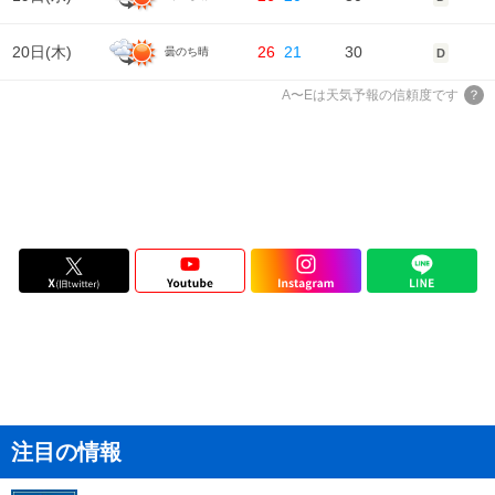
風
6m/s
6m/s
7m/s
5m/s
4m/s
20日(
木
)
26
21
30
曇のち晴
D
A〜Eは天気予報の信頼度です
注目の情報