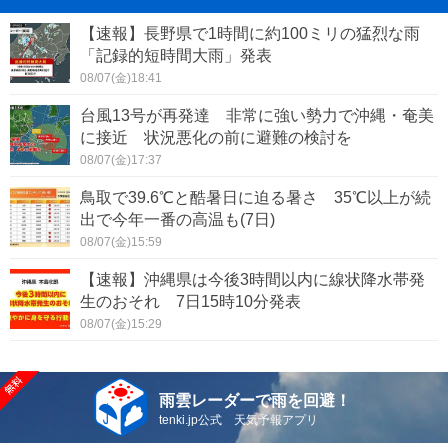
【速報】長野県で1時間に約100ミリの猛烈な雨
「記録的短時間大雨」発表
08/07(金)18:41
台風13号が再発達 非常に強い勢力で沖縄・奄美
に接近 状況悪化の前に避難の検討を
08/07(金)17:37
鳥取で39.6℃と酷暑日に迫る暑さ 35℃以上が続
出で今年一番の高温も(7日)
08/07(金)15:59
【速報】沖縄県は今後3時間以内に線状降水帯発
生のおそれ 7日15時10分発表
08/07(金)15:29
雨雲レーダーで雨を回避！
tenki.jp公式 天気予報アプリ