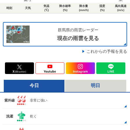
気温
降水確率
降水量
湿度
風向風速
時刻
天気
(℃)
(%)
(mm/h)
(%)
(m/s)
群馬県の雨雲レーダー
現在の雨雲を見る
これからの予報を見る
今日
明日
紫外線
非常に強い
洗濯
乾く