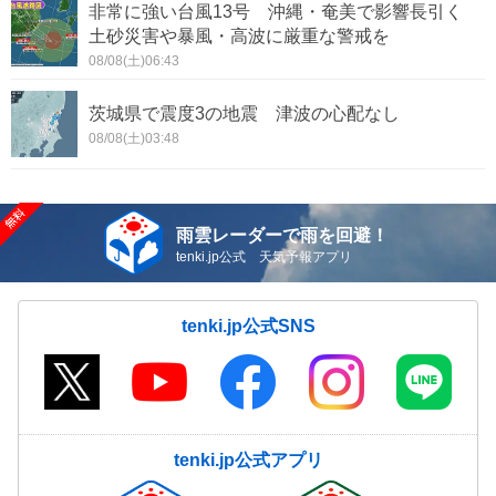
非常に強い台風13号 沖縄・奄美で影響長引く
土砂災害や暴風・高波に厳重な警戒を
08/08(土)06:43
茨城県で震度3の地震 津波の心配なし
08/08(土)03:48
雨雲レーダーで雨を回避！
tenki.jp公式 天気予報アプリ
tenki.jp公式SNS
tenki.jp公式アプリ