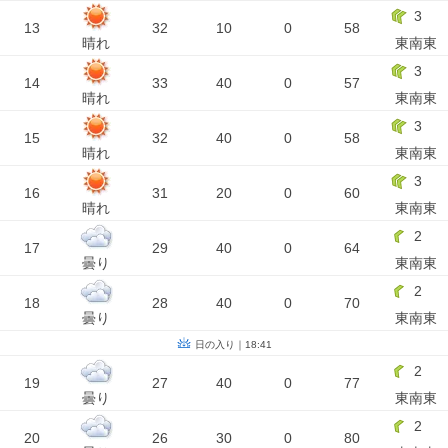
3
13
32
10
0
58
晴れ
東南東
3
14
33
40
0
57
晴れ
東南東
3
15
32
40
0
58
晴れ
東南東
3
16
31
20
0
60
晴れ
東南東
2
17
29
40
0
64
曇り
東南東
2
18
28
40
0
70
曇り
東南東
日の入り｜18:41
2
19
27
40
0
77
曇り
東南東
2
20
26
30
0
80