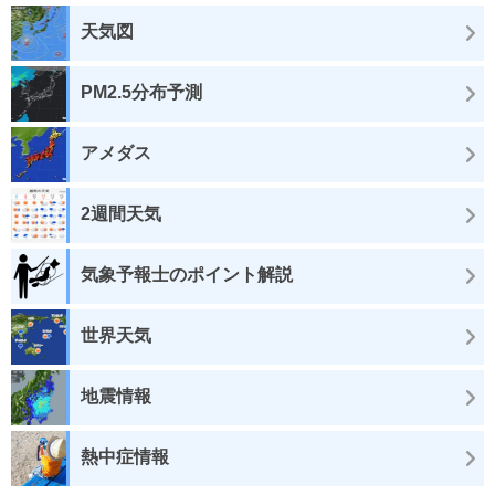
天気図
PM2.5分布予測
アメダス
2週間天気
気象予報士のポイント解説
世界天気
地震情報
熱中症情報