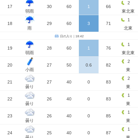
2
17
30
60
1
66
弱雨
東北東
1
18
29
60
3
71
雨
北東
日の入り｜18:42
1
19
28
60
1
76
弱雨
東北東
2
20
27
50
0.6
82
小雨
東
2
21
27
40
0
83
曇り
東
1
22
26
40
0
83
曇り
東
1
23
26
40
0
85
曇り
東
1
24
25
40
0
87
曇り
東