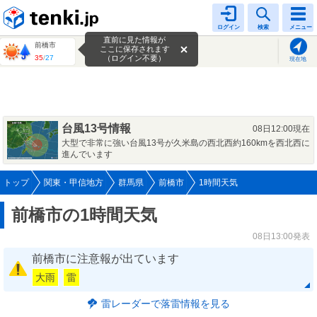
tenki.jp
ログイン
検索
メニュー
直前に見た情報が
前橋市
ここに保存されます
35
/
27
（ログイン不要）
現在地
台風13号情報
08日12:00現在
大型で非常に強い台風13号が久米島の西北西約160kmを西北西に
進んでいます
トップ
関東・甲信地方
群馬県
前橋市
1時間天気
前橋市の1時間天気
08日13:00発表
前橋市に注意報が出ています
大雨
雷
雷レーダーで落雷情報を見る