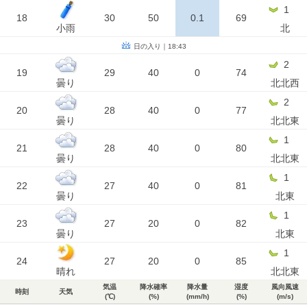
1
18
30
50
0.1
69
小雨
北
日の入り｜18:43
2
19
29
40
0
74
曇り
北北西
2
20
28
40
0
77
曇り
北北東
1
21
28
40
0
80
曇り
北北東
1
22
27
40
0
81
曇り
北東
1
23
27
20
0
82
曇り
北東
1
24
27
20
0
85
晴れ
北北東
気温
降水確率
降水量
湿度
風向風速
時刻
天気
(℃)
(%)
(mm/h)
(%)
(m/s)