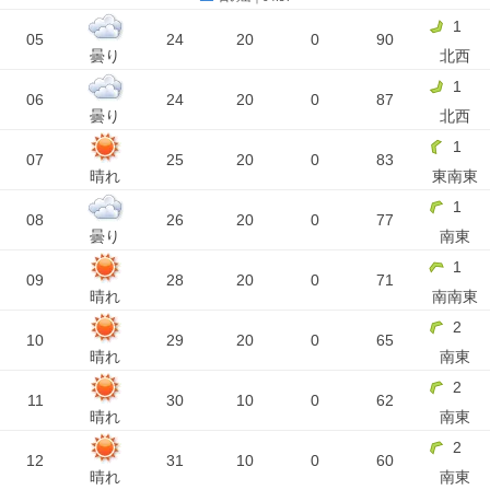
1
05
24
20
0
90
曇り
北西
1
06
24
20
0
87
曇り
北西
1
07
25
20
0
83
晴れ
東南東
1
08
26
20
0
77
曇り
南東
1
09
28
20
0
71
晴れ
南南東
2
10
29
20
0
65
晴れ
南東
2
11
30
10
0
62
晴れ
南東
2
12
31
10
0
60
晴れ
南東