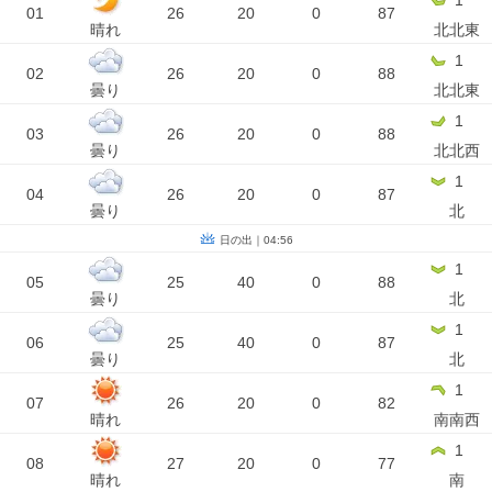
1
01
26
20
0
87
晴れ
北北東
1
02
26
20
0
88
曇り
北北東
1
03
26
20
0
88
曇り
北北西
1
04
26
20
0
87
曇り
北
日の出｜04:56
1
05
25
40
0
88
曇り
北
1
06
25
40
0
87
曇り
北
1
07
26
20
0
82
晴れ
南南西
1
08
27
20
0
77
晴れ
南