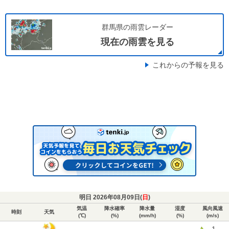
群馬県の雨雲レーダー
現在の雨雲を見る
これからの予報を見る
明日 2026年08月09日(
日
)
気温
降水確率
降水量
湿度
風向風速
時刻
天気
(℃)
(%)
(mm/h)
(%)
(m/s)