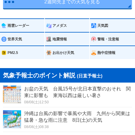
2週間先までの天気を見る
雨雲レーダー
アメダス
天気図
世界天気
地震情報
警報・注意報
PM2.5
お出かけ天気
熱中症情報
気象予報士のポイント解説
(日直予報士)
お盆の天気 台風15号が北日本直撃のおそれ 関
東に影響も 東海以西は厳しい暑さ
08/08(土)12:50
沖縄は台風の影響で暴風や大雨 九州から関東は
猛暑・急な雨に注意 8日(土)の天気
08/08(土)08:38