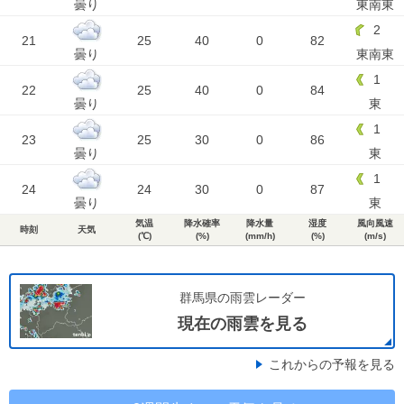
曇り
東南東
2
21
25
40
0
82
曇り
東南東
1
22
25
40
0
84
曇り
東
1
23
25
30
0
86
曇り
東
1
24
24
30
0
87
曇り
東
気温
降水確率
降水量
湿度
風向風速
時刻
天気
(℃)
(%)
(mm/h)
(%)
(m/s)
群馬県の雨雲レーダー
現在の雨雲を見る
これからの予報を見る