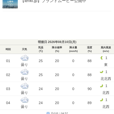
【tenki.jp】ブランドムービー公開中
明後日 2026年08月10日(
月
)
気温
降水確率
降水量
湿度
風向風速
時刻
天気
(℃)
(%)
(mm/h)
(%)
(m/s)
1
01
25
20
0
88
曇り
東
1
02
25
20
0
88
曇り
北北西
1
03
24
20
0
90
曇り
北西
1
04
24
20
0
89
曇り
北西
日の出｜04:57