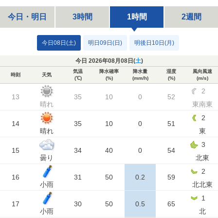
今日・明日
3時間
1時間
2週間
今日08日(土)
明日09日(日)
明後日10日(月)
今日 2026年08月08日(
土
)
気温
降水確率
降水量
湿度
風向風速
時刻
天気
(℃)
(%)
(mm/h)
(%)
(m/s)
2
13
35
10
0
52
晴れ
東南東
2
14
35
10
0
51
晴れ
東
3
15
34
40
0
54
曇り
北東
2
16
31
50
0.2
59
小雨
北北東
1
17
30
50
0.5
65
小雨
北