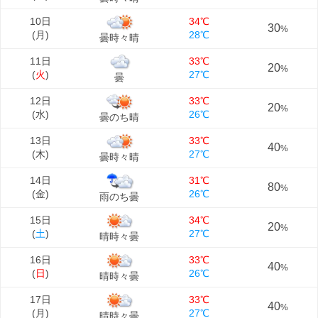
10日
34℃
30
%
(
月
)
28℃
曇時々晴
11日
33℃
20
%
(
火
)
27℃
曇
12日
33℃
20
%
(
水
)
26℃
曇のち晴
13日
33℃
40
%
(
木
)
27℃
曇時々晴
14日
31℃
80
%
(
金
)
26℃
雨のち曇
15日
34℃
20
%
(
土
)
27℃
晴時々曇
16日
33℃
40
%
(
日
)
26℃
晴時々曇
17日
33℃
40
%
(
月
)
27℃
晴時々曇