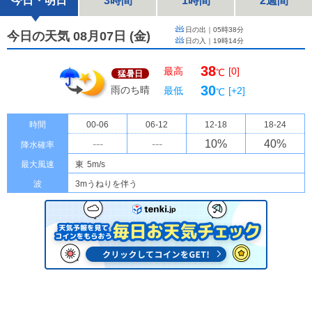
今日・明日
3時間
1時間
2週間
日の出｜
05時38分
今日の天気 08月07日
(
金
)
日の入｜
19時14分
38
最高
[0]
℃
猛暑日
30
雨のち晴
最低
[+2]
℃
時間
00-06
06-12
12-18
18-24
---
---
10
%
40
%
降水確率
最大風速
東
5m/s
波
3mうねりを伴う