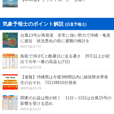
気象予報士のポイント解説
(日直予報士)
台風13号が再発達 非常に強い勢力で沖縄・奄美
に接近 状況悪化の前に避難の検討を
08/07(金)17:37
鳥取で39.6℃と酷暑日に迫る暑さ 35℃以上が続
出で今年一番の高温も(7日)
08/07(金)15:59
【速報】沖縄県は今後3時間以内に線状降水帯発
生のおそれ 7日15時10分発表
08/07(金)15:29
関東のお盆は雨が続く 11日～12日は台風15号の
影響を受ける恐れ
08/07(金)15:07