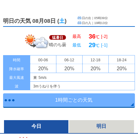
日の出｜
05時39分
明日の天気 08月08日
(
土
)
日の入｜
19時13分
36
最高
[-2]
℃
猛暑日
29
晴のち曇
最低
[-1]
℃
時間
00-06
06-12
12-18
18-24
20
%
20
%
20
%
20
%
降水確率
最大風速
東
5m/s
波
3mうねりを伴う
1時間ごとの天気
今日
明日