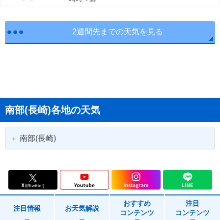
2週間先までの天気を見る
南部(長崎)各地の天気
南部(長崎)
長崎市
島原市
諫早市
大村市
おすすめ
注目
西海市
雲仙市
注目情報
お天気解説
コンテンツ
コンテンツ