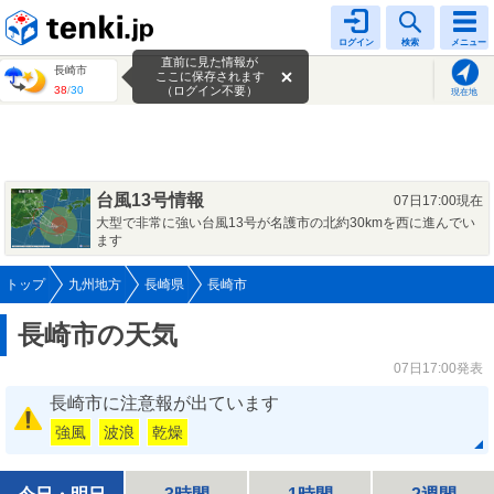
tenki.jp
ログイン
検索
メニュー
直前に見た情報が
長崎市
ここに保存されます
38
/
30
（ログイン不要）
現在地
台風13号情報
07日17:00現在
大型で非常に強い台風13号が名護市の北約30kmを西に進んでい
ます
トップ
九州地方
長崎県
長崎市
長崎市の天気
07日17:00発表
長崎市に注意報が出ています
強風
波浪
乾燥