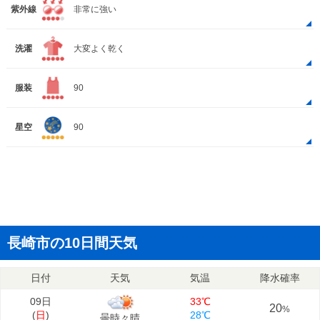
紫外線
非常に強い
洗濯
大変よく乾く
服装
90
星空
90
長崎市の10日間天気
日付
天気
気温
降水確率
09日
33℃
20
%
(
日
)
28℃
曇時々晴