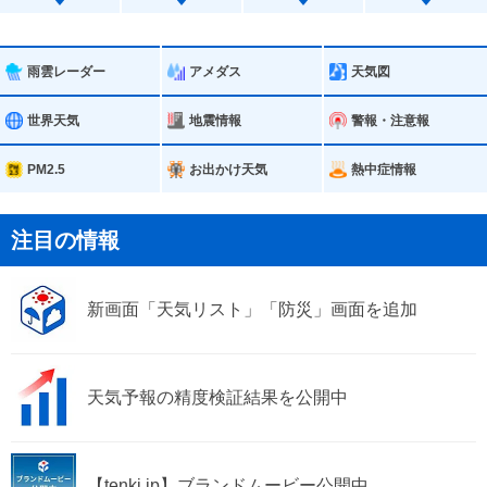
南島原市
長与町
時津町
雨雲レーダー
アメダス
天気図
世界天気
地震情報
警報・注意報
PM2.5
お出かけ天気
熱中症情報
注目の情報
新画面「天気リスト」「防災」画面を追加
天気予報の精度検証結果を公開中
【tenki.jp】ブランドムービー公開中