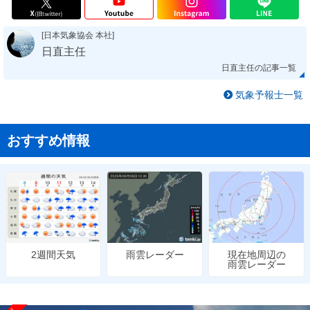
[日本気象協会 本社]
日直主任
日直主任の記事一覧
気象予報士一覧
おすすめ情報
雨雲レーダー
現在地周辺の
2週間天気
雨雲レーダー