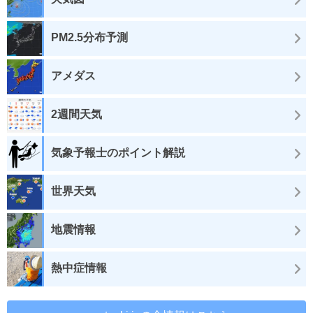
PM2.5分布予測
アメダス
2週間天気
気象予報士のポイント解説
世界天気
地震情報
熱中症情報