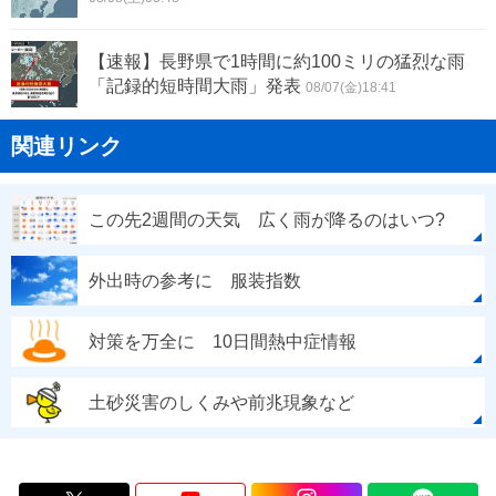
【速報】長野県で1時間に約100ミリの猛烈な雨
「記録的短時間大雨」発表
08/07(金)18:41
関連リンク
この先2週間の天気 広く雨が降るのはいつ?
外出時の参考に 服装指数
対策を万全に 10日間熱中症情報
土砂災害のしくみや前兆現象など