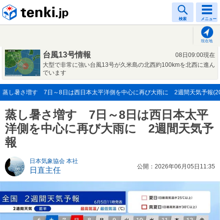
tenki.jp
検索
メニュー
現在地
台風13号情報
08日09:00現在
大型で非常に強い台風13号が久米島の北西約100kmを北西に進ん
でいます
蒸し暑さ増す 7日～8日は西日本太平洋側を中心に再び大雨に 2週間天気予報(202
蒸し暑さ増す 7日～8日は西日本太平
洋側を中心に再び大雨に 2週間天気予
報
日本気象協会 本社
公開：2026年06月05日11:35
日直主任