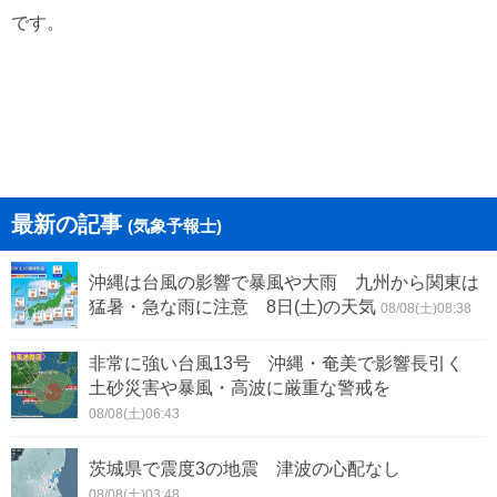
です。
最新の記事
(気象予報士)
沖縄は台風の影響で暴風や大雨 九州から関東は
猛暑・急な雨に注意 8日(土)の天気
08/08(土)08:38
非常に強い台風13号 沖縄・奄美で影響長引く
土砂災害や暴風・高波に厳重な警戒を
08/08(土)06:43
茨城県で震度3の地震 津波の心配なし
08/08(土)03:48