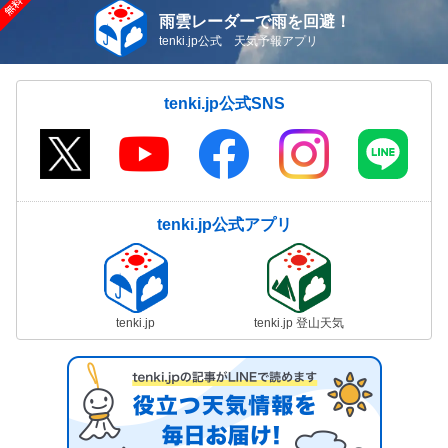
雨雲レーダーで雨を回避！
tenki.jp公式 天気予報アプリ
tenki.jp公式SNS
tenki.jp公式アプリ
tenki.jp
tenki.jp 登山天気