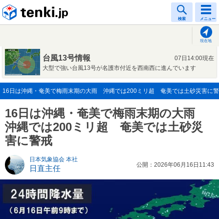
tenki.jp
検索
メニュー
現在地
台風13号情報
07日14:00現在
大型で強い台風13号が名護市付近を西南西に進んでいます
16日は沖縄・奄美で梅雨末期の大雨 沖縄では200ミリ超 奄美では土砂災害に警戒(2
16日は沖縄・奄美で梅雨末期の大雨
沖縄では200ミリ超 奄美では土砂災
害に警戒
日本気象協会 本社
公開：2026年06月16日11:43
日直主任