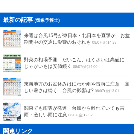
最新の記事
(気象予報士)
来週は台風15号が東日本・北日本を直撃か お盆
期間中の交通に影響のおそれも
08/07(金)14:38
野菜の相場予測 だいこん、はくさいは高値に
じゃがいもは安値続く
08/07(金)14:00
東海地方のお盆休みはにわか雨や雷雨に注意 厳
しい暑さは続く 台風の影響は?
08/07(金)13:01
関東でも雨雲が発達 台風から離れていても雷
雨・激しい雨に注意
08/07(金)12:32
関連リンク