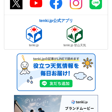
tenki.jp公式アプリ
tenki.jp
tenki.jp 登山天気