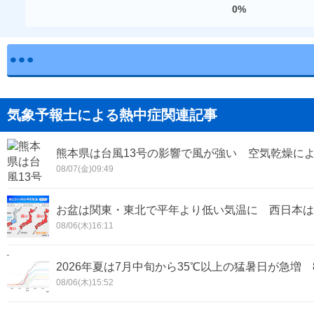
0%
気象予報士による熱中症関連記事
熊本県は台風13号の影響で風が強い 空気乾燥に
08/07(金)09:49
お盆は関東・東北で平年より低い気温に 西日本は
08/06(木)16:11
2026年夏は7月中旬から35℃以上の猛暑日が急増
08/06(木)15:52