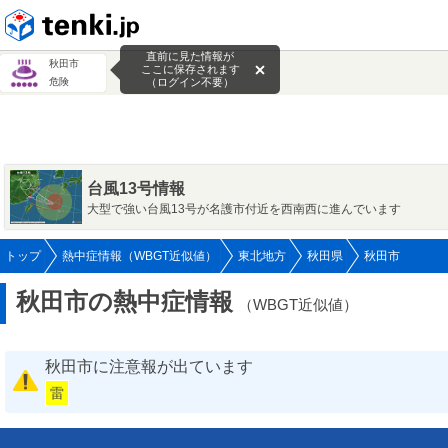
tenki.jp
直前に見た情報が
秋田市
ここに保存されます
危険
（ログイン不要）
台風13号情報
大型で強い台風13号が名護市付近を西南西に進んでいます
トップ
熱中症情報（WBGT近似値）
東北地方
秋田県
秋田市
秋田市の熱中症情報
（WBGT近似値）
秋田市に注意報が出ています
雷