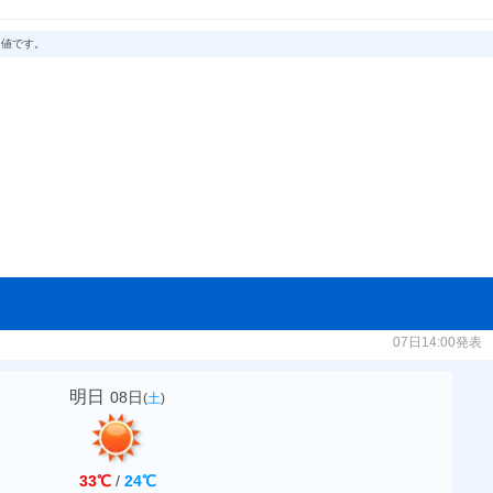
る値です。
07日14:00発表
明日
08日
(
土
)
33℃
/
24℃