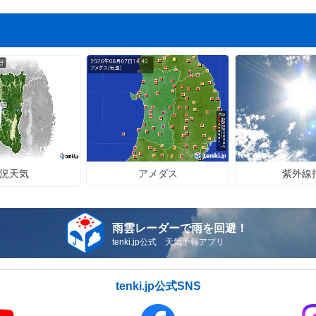
アメダス
紫外線
況天気
雨雲レーダーで雨を回避！
tenki.jp公式 天気予報アプリ
tenki.jp公式SNS