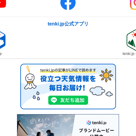
tenki.jp公式アプリ
jp
tenki.