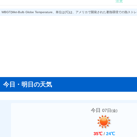
注意
WBGT(Wet-Bulb Globe Temperature、単位は(℃)は、アメリカで開発された暑熱
今日・明日の天気
今日
07日
(
金
)
35℃
/
24℃