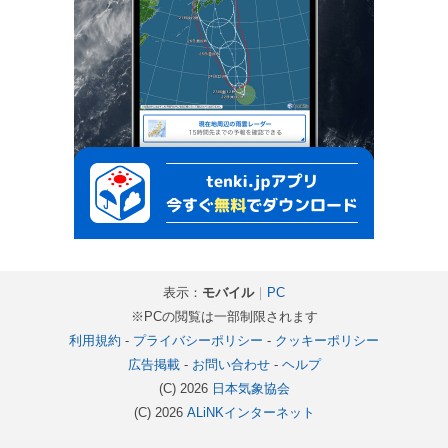
表示：
モバイル
｜
PC
※PCの閲覧は一部制限されます
利用規約
-
プライバシーポリシー
-
クッキーポリシー
広告掲載
-
お問い合わせ
-
ヘルプ
(C) 2026
日本気象協会
(C) 2026
ALiNKインターネット