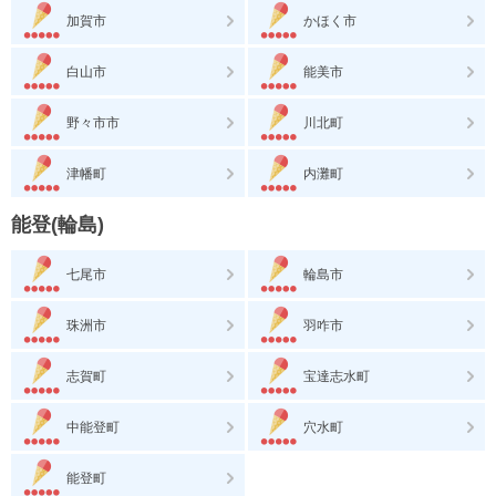
加賀市
かほく市
白山市
能美市
野々市市
川北町
津幡町
内灘町
能登(輪島)
七尾市
輪島市
珠洲市
羽咋市
志賀町
宝達志水町
中能登町
穴水町
能登町