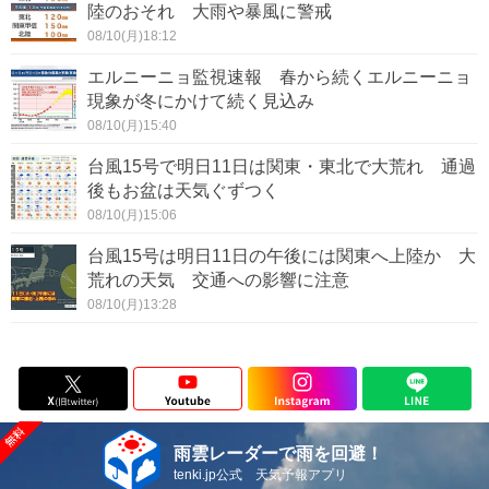
陸のおそれ 大雨や暴風に警戒
08/10(月)18:12
エルニーニョ監視速報 春から続くエルニーニョ
現象が冬にかけて続く見込み
08/10(月)15:40
台風15号で明日11日は関東・東北で大荒れ 通過
後もお盆は天気ぐずつく
08/10(月)15:06
台風15号は明日11日の午後には関東へ上陸か 大
荒れの天気 交通への影響に注意
08/10(月)13:28
雨雲レーダーで雨を回避！
tenki.jp公式 天気予報アプリ