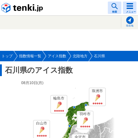
tenki.jp
検索
メニュー
現在地
トップ
指数情報一覧
アイス指数
北陸地方
石川県
石川県のアイス指数
08月10日(
月
)
珠洲市
輪島市
羽咋市
白山市
金沢市