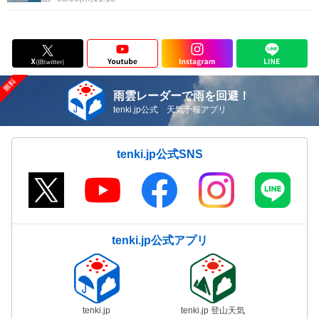
雨雲レーダーで雨を回避！
tenki.jp公式 天気予報アプリ
tenki.jp公式SNS
tenki.jp公式アプリ
tenki.jp
tenki.jp 登山天気