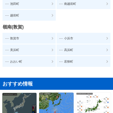
---
---
池田町
南越前町
---
越前町
嶺南(敦賀)
---
---
敦賀市
小浜市
---
---
美浜町
高浜町
---
---
おおい町
若狭町
おすすめ情報