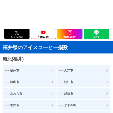
福井県のアイスコーヒー指数
嶺北(福井)
---
---
福井市
大野市
---
---
勝山市
鯖江市
---
---
あわら市
越前市
---
---
坂井市
永平寺町