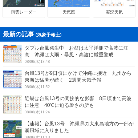
天気図
実況天気
雨雲レーダー
最新の記事
(気象予報士)
ダブル台風発生中 お盆は太平洋側で高波に注
意 沖縄は大雨・暴風・高波に厳重警戒
08/06(木)13:48
台風13号が9日頃にかけて沖縄に接近 九州から
東海は猛暑が続く 2週間天気予報
08/06(木)11:52
近畿は台風13号の間接的な影響 8日頃まで高波
に注意 40℃に迫る暑さの所も
08/06(木)11:24
【速報】台風13号 沖縄県の大東島地方の一部が
暴風域に入りました
08/06(木)11:13