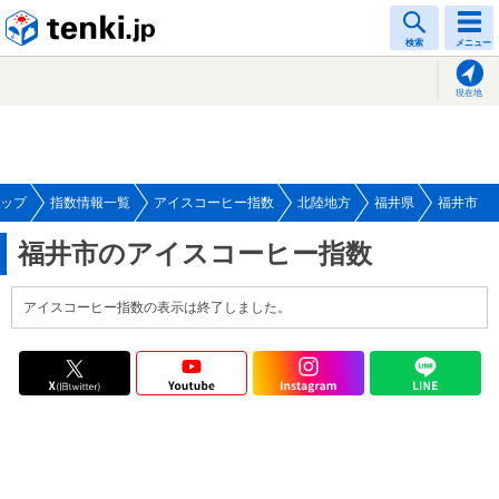
tenki.jp
検索
メニュー
現在地
ップ
指数情報一覧
アイスコーヒー指数
北陸地方
福井県
福井市
福井市のアイスコーヒー指数
アイスコーヒー指数の表示は終了しました。