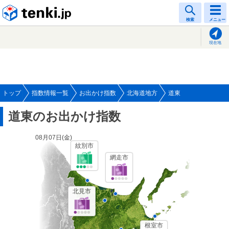
tenki.jp
検索
メニュー
現在地
トップ
指数情報一覧
お出かけ指数
北海道地方
道東
道東のお出かけ指数
08月07日(
金
)
紋別市
網走市
北見市
根室市