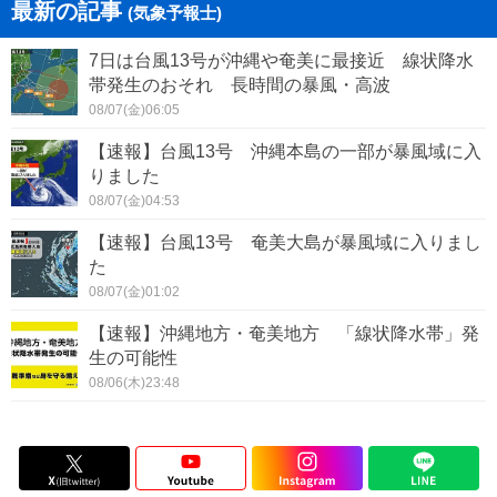
最新の記事
(気象予報士)
7日は台風13号が沖縄や奄美に最接近 線状降水
帯発生のおそれ 長時間の暴風・高波
08/07(金)06:05
【速報】台風13号 沖縄本島の一部が暴風域に入
りました
08/07(金)04:53
【速報】台風13号 奄美大島が暴風域に入りまし
た
08/07(金)01:02
【速報】沖縄地方・奄美地方 「線状降水帯」発
生の可能性
08/06(木)23:48