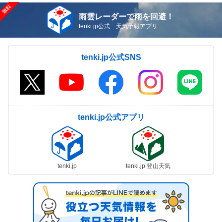
雨雲レーダーで雨を回避！
tenki.jp公式 天気予報アプリ
tenki.jp公式SNS
tenki.jp公式アプリ
tenki.jp
tenki.jp 登山天気