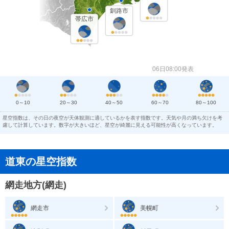
釧路市
帯広市
06日08:00発表
0～10
20～30
40～50
60～70
80～100
星空指数は、その日の夜空が天体観測に適しているかを表す指数です。天気や月の満ち欠けを考
慮して計算しています。数字が大きいほど、星空が綺麗に見える可能性が高くなっています。
道東の星空指数
網走地方(網走)
網走市
美幌町