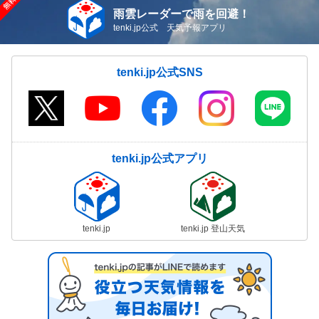
雨雲レーダーで雨を回避！
tenki.jp公式 天気予報アプリ
tenki.jp公式SNS
tenki.jp公式アプリ
tenki.jp
tenki.jp 登山天気