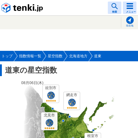
tenki.jp
検索
メニュー
現在地
トップ
指数情報一覧
星空指数
北海道地方
道東
道東の星空指数
08月06日(
木
)
紋別市
網走市
北見市
根室市