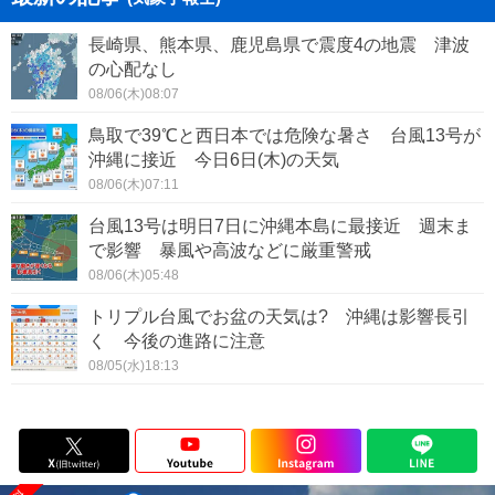
長崎県、熊本県、鹿児島県で震度4の地震 津波
の心配なし
08/06(木)08:07
鳥取で39℃と西日本では危険な暑さ 台風13号が
沖縄に接近 今日6日(木)の天気
08/06(木)07:11
台風13号は明日7日に沖縄本島に最接近 週末ま
で影響 暴風や高波などに厳重警戒
08/06(木)05:48
トリプル台風でお盆の天気は? 沖縄は影響長引
く 今後の進路に注意
08/05(水)18:13