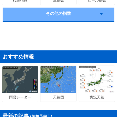
傘指数
ビール指数
服装指数
その他の指数
おすすめ情報
天気図
実況天気
雨雲レーダー
最新の記事
(気象予報士)