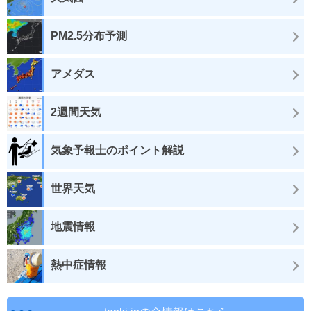
PM2.5分布予測
アメダス
2週間天気
気象予報士のポイント解説
世界天気
地震情報
熱中症情報