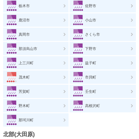
栃木市
佐野市
鹿沼市
小山市
真岡市
さくら市
那須烏山市
下野市
上三川町
益子町
茂木町
市貝町
芳賀町
壬生町
野木町
高根沢町
那珂川町
北部(大田原)