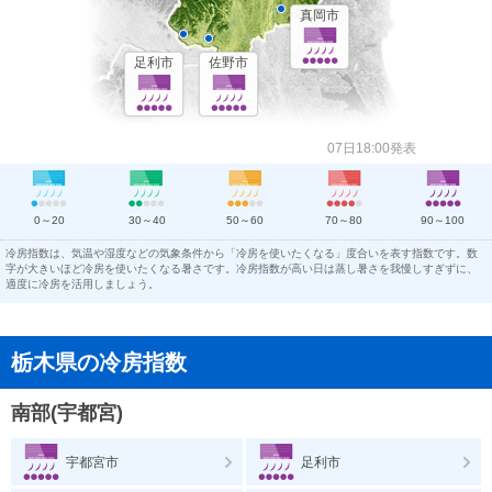
真岡市
足利市
佐野市
07日18:00発表
0～20
30～40
50～60
70～80
90～100
冷房指数は、気温や湿度などの気象条件から「冷房を使いたくなる」度合いを表す指数です。数
字が大きいほど冷房を使いたくなる暑さです。冷房指数が高い日は蒸し暑さを我慢しすぎずに、
適度に冷房を活用しましょう。
栃木県の冷房指数
南部(宇都宮)
宇都宮市
足利市