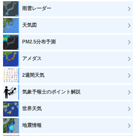
雨雲レーダー
天気図
PM2.5分布予測
アメダス
2週間天気
気象予報士のポイント解説
世界天気
地震情報