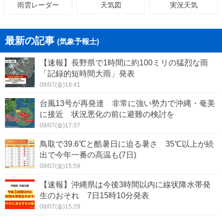
天気図
実況天気
雨雲レーダー
最新の記事
(気象予報士)
【速報】長野県で1時間に約100ミリの猛烈な雨
「記録的短時間大雨」発表
08/07(金)18:41
台風13号が再発達 非常に強い勢力で沖縄・奄美
に接近 状況悪化の前に避難の検討を
08/07(金)17:37
鳥取で39.6℃と酷暑日に迫る暑さ 35℃以上が続
出で今年一番の高温も(7日)
08/07(金)15:59
【速報】沖縄県は今後3時間以内に線状降水帯発
生のおそれ 7日15時10分発表
08/07(金)15:29