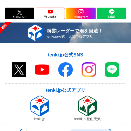
雨雲レーダーで雨を回避！
tenki.jp公式 天気予報アプリ
tenki.jp公式SNS
tenki.jp公式アプリ
tenki.jp
tenki.jp 登山天気