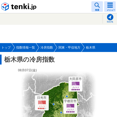
tenki.jp
検索
メニュー
現在地
トップ
指数情報一覧
冷房指数
関東・甲信地方
栃木県
栃木県の冷房指数
08月07日(
金
)
大田原市
日光市
宇都宮市