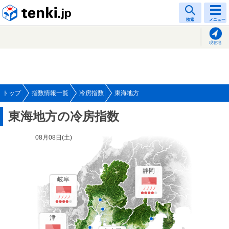
tenki.jp
検索
メニュー
現在地
トップ
指数情報一覧
冷房指数
東海地方
東海地方の冷房指数
08月08日(
土
)
静岡
岐阜
津