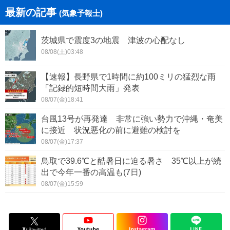
最新の記事
(気象予報士)
茨城県で震度3の地震 津波の心配なし
08/08(土)03:48
【速報】長野県で1時間に約100ミリの猛烈な雨
「記録的短時間大雨」発表
08/07(金)18:41
台風13号が再発達 非常に強い勢力で沖縄・奄美
に接近 状況悪化の前に避難の検討を
08/07(金)17:37
鳥取で39.6℃と酷暑日に迫る暑さ 35℃以上が続
出で今年一番の高温も(7日)
08/07(金)15:59