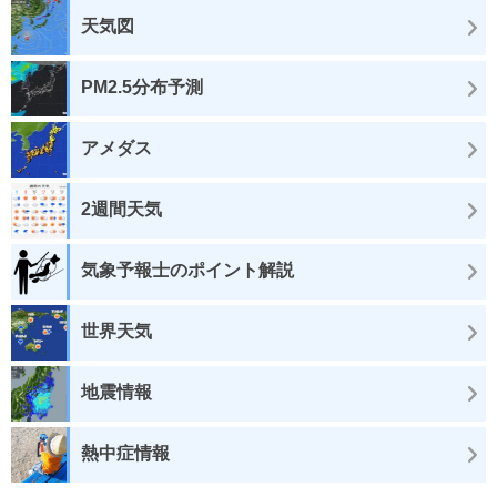
天気図
PM2.5分布予測
アメダス
2週間天気
気象予報士のポイント解説
世界天気
地震情報
熱中症情報