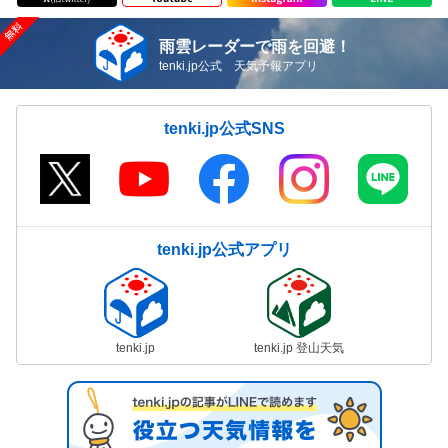
雨雲レーダーで雨を回避！
tenki.jp公式 天気予報アプリ
tenki.jp公式SNS
tenki.jp公式アプリ
tenki.jp
tenki.jp 登山天気